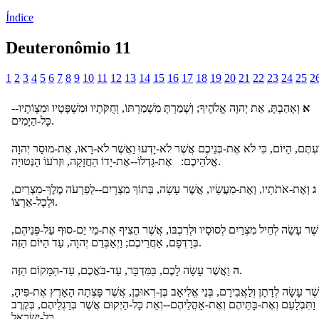
Índice
Deuteronômio 11
1
2
3
4
5
6
7
8
9
10
11
12
13
14
15
16
17
18
19
20
21
22
23
24
25
2
א
וְאָהַבְתָּ, אֵת יְהוָה אֱלֹהֶיךָ; וְשָׁמַרְתָּ מִשְׁמַרְתּוֹ, וְחֻקֹּתָיו וּמִשְׁפָּטָיו וּמִצְו‍ֹתָיו--
כָּל-הַיָּמִים.
עְתֶּם, הַיּוֹם, כִּי לֹא אֶת-בְּנֵיכֶם אֲשֶׁר לֹא-יָדְעוּ וַאֲשֶׁר לֹא-רָאוּ, אֶת-מוּסַר יְהוָה
אֱלֹהֵיכֶם: אֶת-גָּדְלוֹ--אֶת-יָדוֹ הַחֲזָקָה, וּזְרֹעוֹ הַנְּטוּיָה.
ג
וְאֶת-אֹתֹתָיו, וְאֶת-מַעֲשָׂיו, אֲשֶׁר עָשָׂה, בְּתוֹךְ מִצְרָיִם--לְפַרְעֹה מֶלֶךְ-מִצְרַיִם,
וּלְכָל-אַרְצוֹ.
ֲשֶׁר עָשָׂה לְחֵיל מִצְרַיִם לְסוּסָיו וּלְרִכְבּוֹ, אֲשֶׁר הֵצִיף אֶת-מֵי יַם-סוּף עַל-פְּנֵיהֶם
בְּרָדְפָם, אַחֲרֵיכֶם; וַיְאַבְּדֵם יְהוָה, עַד הַיּוֹם הַזֶּה.
וַאֲשֶׁר עָשָׂה לָכֶם, בַּמִּדְבָּר, עַד-בֹּאֲכֶם, עַד-הַמָּקוֹם הַזֶּה.
ה
שֶׁר עָשָׂה לְדָתָן וְלַאֲבִירָם, בְּנֵי אֱלִיאָב בֶּן-רְאוּבֵן, אֲשֶׁר פָּצְתָה הָאָרֶץ אֶת-פִּיהָ
וַתִּבְלָעֵם וְאֶת-בָּתֵּיהֶם וְאֶת-אָהֳלֵיהֶם--וְאֵת כָּל-הַיְקוּם אֲשֶׁר בְּרַגְלֵיהֶם, בְּקֶרֶב
כָּל-יִשְׂרָאֵל.