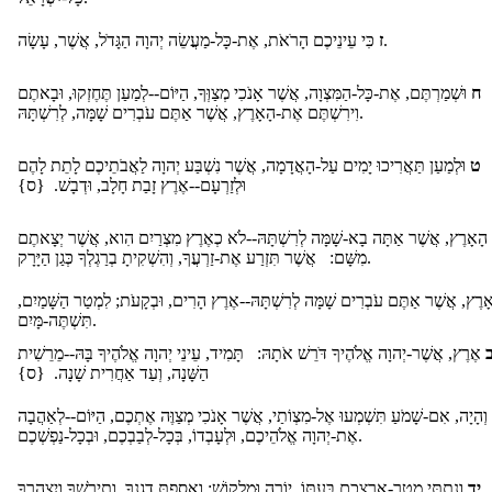
כִּי עֵינֵיכֶם הָרֹאֹת, אֶת-כָּל-מַעֲשֵׂה יְהוָה הַגָּדֹל, אֲשֶׁר, עָשָׂה.
ז
ח
וּשְׁמַרְתֶּם, אֶת-כָּל-הַמִּצְוָה, אֲשֶׁר אָנֹכִי מְצַוְּךָ, הַיּוֹם--לְמַעַן תֶּחֶזְקוּ, וּבָאתֶם
וִירִשְׁתֶּם אֶת-הָאָרֶץ, אֲשֶׁר אַתֶּם עֹבְרִים שָׁמָּה, לְרִשְׁתָּהּ.
ט
וּלְמַעַן תַּאֲרִיכוּ יָמִים עַל-הָאֲדָמָה, אֲשֶׁר נִשְׁבַּע יְהוָה לַאֲבֹתֵיכֶם לָתֵת לָהֶם
וּלְזַרְעָם--אֶרֶץ זָבַת חָלָב, וּדְבָשׁ. {ס}
 הָאָרֶץ, אֲשֶׁר אַתָּה בָא-שָׁמָּה לְרִשְׁתָּהּ--לֹא כְאֶרֶץ מִצְרַיִם הִוא, אֲשֶׁר יְצָאתֶם
מִשָּׁם: אֲשֶׁר תִּזְרַע אֶת-זַרְעֲךָ, וְהִשְׁקִיתָ בְרַגְלְךָ כְּגַן הַיָּרָק.
אָרֶץ, אֲשֶׁר אַתֶּם עֹבְרִים שָׁמָּה לְרִשְׁתָּהּ--אֶרֶץ הָרִים, וּבְקָעֹת; לִמְטַר הַשָּׁמַיִם
תִּשְׁתֶּה-מָּיִם.
ב
אֶרֶץ, אֲשֶׁר-יְהוָה אֱלֹהֶיךָ דֹּרֵשׁ אֹתָהּ: תָּמִיד, עֵינֵי יְהוָה אֱלֹהֶיךָ בָּהּ--מֵרֵשִׁית
הַשָּׁנָה, וְעַד אַחֲרִית שָׁנָה. {ס}
וְהָיָה, אִם-שָׁמֹעַ תִּשְׁמְעוּ אֶל-מִצְו‍ֹתַי, אֲשֶׁר אָנֹכִי מְצַוֶּה אֶתְכֶם, הַיּוֹם--לְאַהֲבָה
אֶת-יְהוָה אֱלֹהֵיכֶם, וּלְעָבְדוֹ, בְּכָל-לְבַבְכֶם, וּבְכָל-נַפְשְׁכֶם.
וְנָתַתִּי מְטַר-אַרְצְכֶם בְּעִתּוֹ, יוֹרֶה וּמַלְקוֹשׁ; וְאָסַפְתָּ דְגָנֶךָ, וְתִירֹשְׁךָ וְיִצְהָרֶךָ.
יד