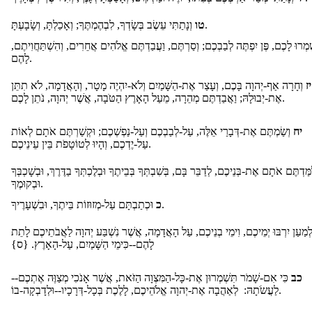
וְנָתַתִּי עֵשֶׂב בְּשָׂדְךָ, לִבְהֶמְתֶּךָ; וְאָכַלְתָּ, וְשָׂבָעְתָּ.
טו
ָׁמְרוּ לָכֶם, פֶּן יִפְתֶּה לְבַבְכֶם; וְסַרְתֶּם, וַעֲבַדְתֶּם אֱלֹהִים אֲחֵרִים, וְהִשְׁתַּחֲוִיתֶם
לָהֶם.
יז
וְחָרָה אַף-יְהוָה בָּכֶם, וְעָצַר אֶת-הַשָּׁמַיִם וְלֹא-יִהְיֶה מָטָר, וְהָאֲדָמָה, לֹא תִתֵּן
אֶת-יְבוּלָהּ; וַאֲבַדְתֶּם מְהֵרָה, מֵעַל הָאָרֶץ הַטֹּבָה, אֲשֶׁר יְהוָה, נֹתֵן לָכֶם.
יח
וְשַׂמְתֶּם אֶת-דְּבָרַי אֵלֶּה, עַל-לְבַבְכֶם וְעַל-נַפְשְׁכֶם; וּקְשַׁרְתֶּם אֹתָם לְאוֹת
עַל-יֶדְכֶם, וְהָיוּ לְטוֹטָפֹת בֵּין עֵינֵיכֶם.
מַּדְתֶּם אֹתָם אֶת-בְּנֵיכֶם, לְדַבֵּר בָּם, בְּשִׁבְתְּךָ בְּבֵיתֶךָ וּבְלֶכְתְּךָ בַדֶּרֶךְ, וּבְשָׁכְבְּךָ
וּבְקוּמֶךָ.
וּכְתַבְתָּם עַל-מְזוּזוֹת בֵּיתֶךָ, וּבִשְׁעָרֶיךָ.
כ
מַעַן יִרְבּוּ יְמֵיכֶם, וִימֵי בְנֵיכֶם, עַל הָאֲדָמָה, אֲשֶׁר נִשְׁבַּע יְהוָה לַאֲבֹתֵיכֶם לָתֵת
לָהֶם--כִּימֵי הַשָּׁמַיִם, עַל-הָאָרֶץ. {ס}
כב
כִּי אִם-שָׁמֹר תִּשְׁמְרוּן אֶת-כָּל-הַמִּצְוָה הַזֹּאת, אֲשֶׁר אָנֹכִי מְצַוֶּה אֶתְכֶם--
לַעֲשֹׂתָהּ: לְאַהֲבָה אֶת-יְהוָה אֱלֹהֵיכֶם, לָלֶכֶת בְּכָל-דְּרָכָיו--וּלְדָבְקָה-בוֹ.