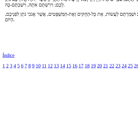
לָכֶם; וִירִשְׁתֶּם אֹתָהּ, וִישַׁבְתֶּם-בָּהּ.
וּשְׁמַרְתֶּם לַעֲשׂוֹת, אֵת כָּל-הַחֻקִּים וְאֶת-הַמִּשְׁפָּטִים, אֲשֶׁר אָנֹכִי נֹתֵן לִפְנֵיכֶם,
הַיּוֹם.
Índice
1
2
3
4
5
6
7
8
9
10
11
12
13
14
15
16
17
18
19
20
21
22
23
24
25
2