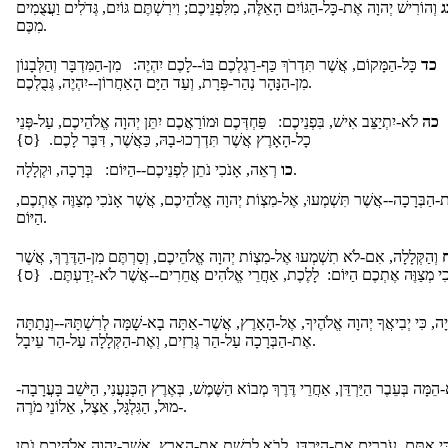
ג
וְהוֹרִישׁ יְהוָה אֶת-כָּל-הַגּוֹיִם הָאֵלֶּה, מִלִּפְנֵיכֶם; וִירִשְׁתֶּם גּוֹיִם, גְּדֹלִים וַעֲצֻמִים
מִכֶּם.
כד
כָּל-הַמָּקוֹם, אֲשֶׁר תִּדְרֹךְ כַּף-רַגְלְכֶם בּוֹ--לָכֶם יִהְיֶה: מִן-הַמִּדְבָּר וְהַלְּבָנוֹן
מִן-הַנָּהָר נְהַר-פְּרָת, וְעַד הַיָּם הָאַחֲרוֹן--יִהְיֶה, גְּבֻלְכֶם.
כה
לֹא-יִתְיַצֵּב אִישׁ, בִּפְנֵיכֶם: פַּחְדְּכֶם וּמוֹרַאֲכֶם יִתֵּן יְהוָה אֱלֹהֵיכֶם, עַל-פְּנֵי
כָל-הָאָרֶץ אֲשֶׁר תִּדְרְכוּ-בָהּ, כַּאֲשֶׁר, דִּבֶּר לָכֶם. {ס}
רְאֵה, אָנֹכִי נֹתֵן לִפְנֵיכֶם--הַיּוֹם: בְּרָכָה, וּקְלָלָה.
כו
-הַבְּרָכָה--אֲשֶׁר תִּשְׁמְעוּ, אֶל-מִצְו‍ֹת יְהוָה אֱלֹהֵיכֶם, אֲשֶׁר אָנֹכִי מְצַוֶּה אֶתְכֶם
הַיּוֹם.
וְהַקְּלָלָה, אִם-לֹא תִשְׁמְעוּ אֶל-מִצְו‍ֹת יְהוָה אֱלֹהֵיכֶם, וְסַרְתֶּם מִן-הַדֶּרֶךְ, אֲשֶׁר
ֹכִי מְצַוֶּה אֶתְכֶם הַיּוֹם: לָלֶכֶת, אַחֲרֵי אֱלֹהִים אֲחֵרִים--אֲשֶׁר לֹא-יְדַעְתֶּם. {ס
יָה, כִּי יְבִיאֲךָ יְהוָה אֱלֹהֶיךָ, אֶל-הָאָרֶץ, אֲשֶׁר-אַתָּה בָא-שָׁמָּה לְרִשְׁתָּהּ--וְנָתַתָּה
אֶת-הַבְּרָכָה עַל-הַר גְּרִזִים, וְאֶת-הַקְּלָלָה עַל-הַר עֵיבָל.
הֵמָּה בְּעֵבֶר הַיַּרְדֵּן, אַחֲרֵי דֶּרֶךְ מְבוֹא הַשֶּׁמֶשׁ, בְּאֶרֶץ הַכְּנַעֲנִי, הַיֹּשֵׁב בָּעֲרָבָה
-מוּל, הַגִּלְגָּל, אֵצֶל, אֵלוֹנֵי מֹרֶה.
ִי אַתֶּם, עֹבְרִים אֶת-הַיַּרְדֵּן, לָבֹא לָרֶשֶׁת אֶת-הָאָרֶץ, אֲשֶׁר-יְהוָה אֱלֹהֵיכֶם נֹתֵן