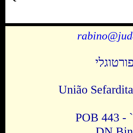
rabino@juda
ורטוגלי
União Sefardit
POB 443 - `
DN Bin