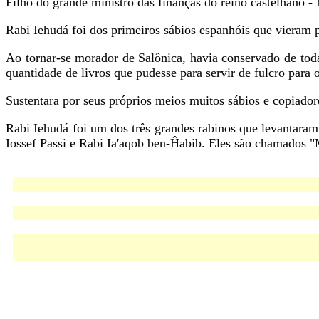
Filho do grande ministro das finanças do reino castelhano
Rabi Iehudá foi dos primeiros sábios espanhóis que vieram 
Ao tornar-se morador de Salônica, havia conservado de toda
quantidade de livros que pudesse para servir de fulcro para 
Sustentara por seus próprios meios muitos sábios e copiado
Rabi Iehudá foi um dos três grandes rabinos que levantaram
Iossef Passi e Rabi Ia'aqob ben-Ĥabib. Eles são chamados