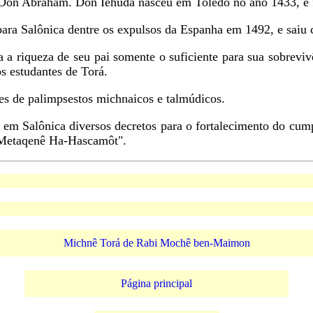
 - Don Abraham. Don Iehudá nasceu em Toledo no ano 1433, e
para Salônica dentre os expulsos da Espanha em 1492, e saiu 
 a riqueza de seu pai somente o suficiente para sua sobrevi
os estudantes de Torá.
res de palimpsestos michnaicos e talmúdicos.
 em Salônica diversos decretos para o fortalecimento do cum
 "Metaqenê Ha-Hascamôt".
Michnê Torá de Rabi Mochê ben-Maimon
Página principal