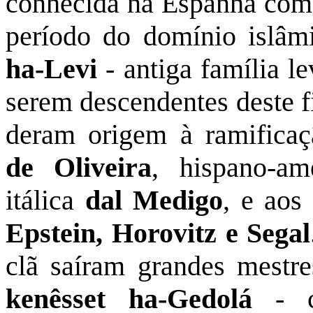
conhecida na Espanha co
período do domínio islâm
ha-Levi
- antiga família le
serem descendentes deste f
deram origem à ramificaçã
de Oliveira
, hispano-a
itálica
dal Medigo
, e aos
Epstein, Horovitz e Segal
clã saíram grandes mestre
kenêsset ha-Gedolá
- co