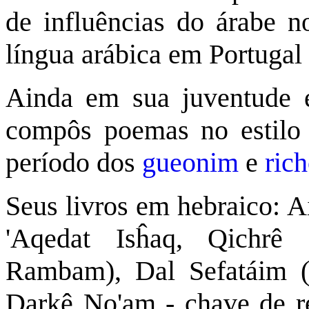
de influências do árabe no
língua arábica em Portugal 
Ainda em sua juventude e
compôs poemas no estilo 
período dos
gueonim
e
ric
Seus livros em hebraico: 
'Aqedat Isĥaq, Qichrê 
Rambam), Dal Sefatáim (g
Darkê No'am - chave de re