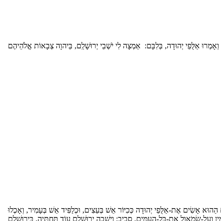
ם הַהוּא אָשִׂים אֶת-אַלֻּפֵי יְהוּדָה כְּכִיּוֹר אֵשׁ בְּעֵצִים, וּכְלַפִּיד אֵשׁ בְּעָמִיר, וְאָכְלוּ