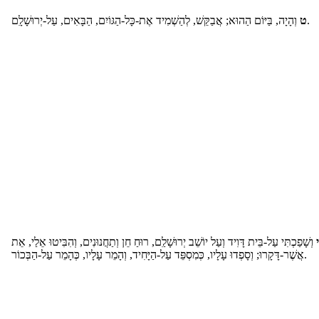
וְהָיָה, בַּיּוֹם הַהוּא; אֲבַקֵּשׁ, לְהַשְׁמִיד אֶת-כָּל-הַגּוֹיִם, הַבָּאִים, עַל-יְרוּשָׁלִָם.
ט
י
וְשָׁפַכְתִּי עַל-בֵּית דָּוִיד וְעַל יוֹשֵׁב יְרוּשָׁלִַם, רוּחַ חֵן וְתַחֲנוּנִים, וְהִבִּיטוּ אֵלַי, אֵת
אֲשֶׁר-דָּקָרוּ; וְסָפְדוּ עָלָיו, כְּמִסְפֵּד עַל-הַיָּחִיד, וְהָמֵר עָלָיו, כְּהָמֵר עַל-הַבְּכוֹר.