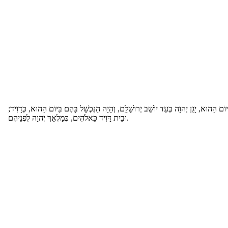
יּוֹם הַהוּא, יָגֵן יְהוָה בְּעַד יוֹשֵׁב יְרוּשָׁלִַם, וְהָיָה הַנִּכְשָׁל בָּהֶם בַּיּוֹם הַהוּא, כְּדָוִיד
וּבֵית דָּוִיד כֵּאלֹהִים, כְּמַלְאַךְ יְהוָה לִפְנֵיהֶם.