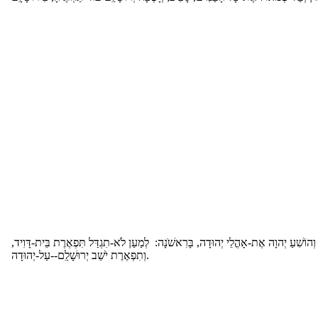
וְהוֹשִׁעַ יְהוָה אֶת-אָהֳלֵי יְהוּדָה, בָּרִאשֹׁנָה: לְמַעַן לֹא-תִגְדַּל תִּפְאֶרֶת בֵּית-דָּוִיד
וְתִפְאֶרֶת יֹשֵׁב יְרוּשָׁלִַם--עַל-יְהוּדָה.