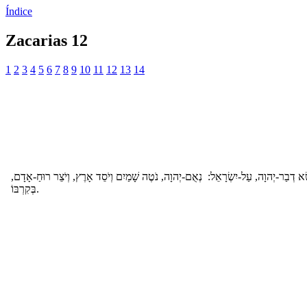
Índice
Zacarias 12
1
2
3
4
5
6
7
8
9
10
11
12
13
14
ָׂא דְבַר-יְהוָה, עַל-יִשְׂרָאֵל: נְאֻם-יְהוָה, נֹטֶה שָׁמַיִם וְיֹסֵד אָרֶץ, וְיֹצֵר רוּחַ-אָדָם
בְּקִרְבּוֹ.