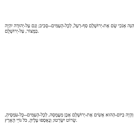
נֵּה אָנֹכִי שָׂם אֶת-יְרוּשָׁלִַם סַף-רַעַל, לְכָל-הָעַמִּים--סָבִיב; וְגַם עַל-יְהוּדָה יִהְיֶה
בַמָּצוֹר, עַל-יְרוּשָׁלִָם.
וְהָיָה בַיּוֹם-הַהוּא אָשִׂים אֶת-יְרוּשָׁלִַם אֶבֶן מַעֲמָסָה, לְכָל-הָעַמִּים--כָּל-עֹמְסֶיהָ
שָׂרוֹט יִשָּׂרֵטוּ; וְנֶאֶסְפוּ עָלֶיהָ, כֹּל גּוֹיֵי הָאָרֶץ.