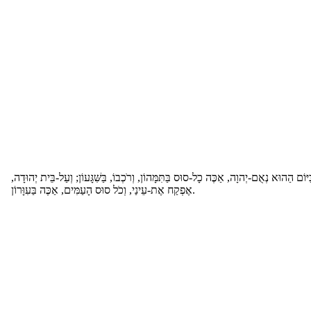
ַיּוֹם הַהוּא נְאֻם-יְהוָה, אַכֶּה כָל-סוּס בַּתִּמָּהוֹן, וְרֹכְבוֹ, בַּשִּׁגָּעוֹן; וְעַל-בֵּית יְהוּדָה
אֶפְקַח אֶת-עֵינַי, וְכֹל סוּס הָעַמִּים, אַכֶּה בַּעִוָּרוֹן.