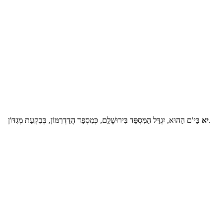
בַּיּוֹם הַהוּא, יִגְדַּל הַמִּסְפֵּד בִּירוּשָׁלִַם, כְּמִסְפַּד הֲדַדְרִמּוֹן, בְּבִקְעַת מְגִדּוֹן.
יא