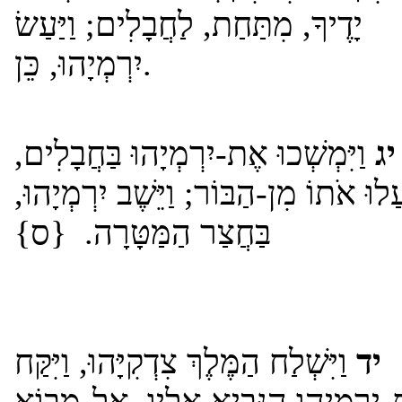
יָדֶיךָ, מִתַּחַת, לַחֲבָלִים; וַיַּעַשׂ
יִרְמְיָהוּ, כֵּן.
יג
וַיִּמְשְׁכוּ אֶת-יִרְמְיָהוּ בַּחֲבָלִים,
ַּעֲלוּ אֹתוֹ מִן-הַבּוֹר; וַיֵּשֶׁב יִרְמְיָהוּ
בַּחֲצַר הַמַּטָּרָה. {ס}
יד
וַיִּשְׁלַח הַמֶּלֶךְ צִדְקִיָּהוּ, וַיִּקַּח
יִרְמְיָהוּ הַנָּבִיא אֵלָיו, אֶל-מָבוֹא