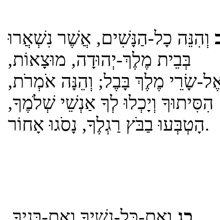
וְהִנֵּה כָל-הַנָּשִׁים, אֲשֶׁר נִשְׁאֲרוּ
בְּבֵית מֶלֶךְ-יְהוּדָה, מוּצָאוֹת,
אֶל-שָׂרֵי מֶלֶךְ בָּבֶל; וְהֵנָּה אֹמְרֹת
הִסִּיתוּךָ וְיָכְלוּ לְךָ אַנְשֵׁי שְׁלֹמֶךָ,
הָטְבְּעוּ בַבֹּץ רַגְלֶךָ, נָסֹגוּ אָחוֹר.
כג
וְאֶת-כָּל-נָשֶׁיךָ וְאֶת-בָּנֶיךָ,