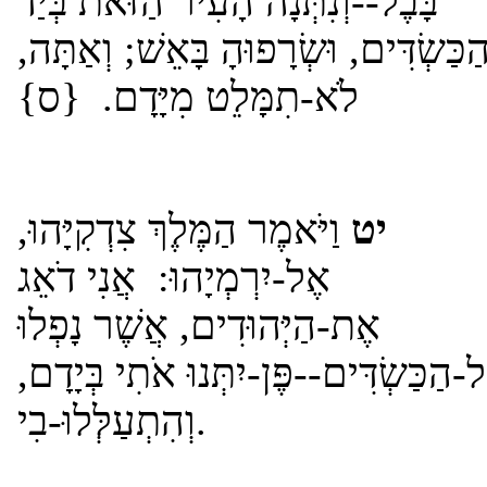
בָּבֶל--וְנִתְּנָה הָעִיר הַזֹּאת בְּיַד
הַכַּשְׂדִּים, וּשְׂרָפוּהָ בָּאֵשׁ; וְאַתָּה
לֹא-תִמָּלֵט מִיָּדָם. {ס}
יט
וַיֹּאמֶר הַמֶּלֶךְ צִדְקִיָּהוּ,
אֶל-יִרְמְיָהוּ: אֲנִי דֹאֵג
אֶת-הַיְּהוּדִים, אֲשֶׁר נָפְלוּ
ל-הַכַּשְׂדִּים--פֶּן-יִתְּנוּ אֹתִי בְּיָדָם
וְהִתְעַלְּלוּ-בִי.