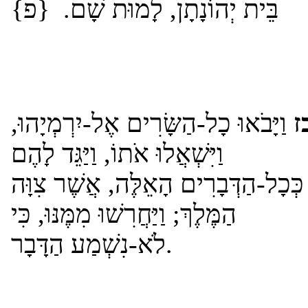
בֵּית יְהוֹנָתָן, לָמוּת שָׁם. {פ}
ז
וַיָּבֹאוּ כָל-הַשָּׂרִים אֶל-יִרְמְיָהוּ,
וַיִּשְׁאֲלוּ אֹתוֹ, וַיַּגֵּד לָהֶם
כְּכָל-הַדְּבָרִים הָאֵלֶּה, אֲשֶׁר צִוָּה
הַמֶּלֶךְ; וַיַּחֲרִשׁוּ מִמֶּנּוּ, כִּי
לֹא-נִשְׁמַע הַדָּבָר.