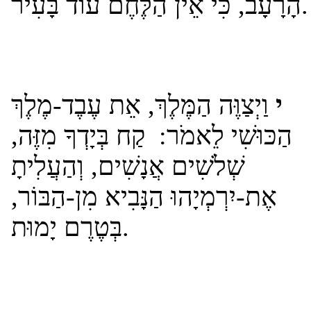
הָרָעָב, כִּי אֵין הַלֶּחֶם עוֹד בָּעִיר.
י
וַיְצַוֶּה הַמֶּלֶךְ, אֵת עֶבֶד-מֶלֶךְ
הַכּוּשִׁי לֵאמֹר: קַח בְּיָדְךָ מִזֶּה,
שְׁלֹשִׁים אֲנָשִׁים, וְהַעֲלִיתָ
אֶת-יִרְמְיָהוּ הַנָּבִיא מִן-הַבּוֹר,
בְּטֶרֶם יָמוּת.