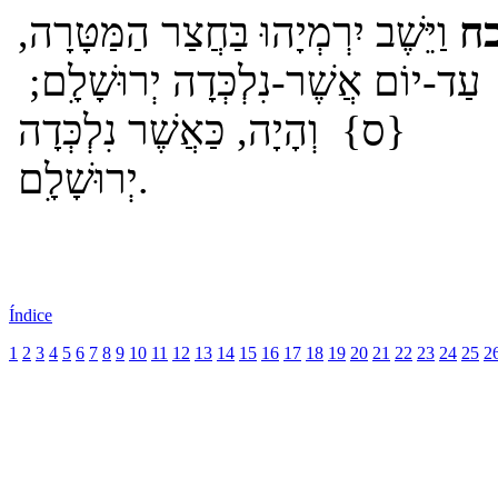
ח
וַיֵּשֶׁב יִרְמְיָהוּ בַּחֲצַר הַמַּטָּרָה,
עַד-יוֹם אֲשֶׁר-נִלְכְּדָה יְרוּשָׁלִָם;
{ס} וְהָיָה, כַּאֲשֶׁר נִלְכְּדָה
יְרוּשָׁלִָם.
Índice
1
2
3
4
5
6
7
8
9
10
11
12
13
14
15
16
17
18
19
20
21
22
23
24
25
2