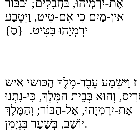
אֶת-יִרְמְיָהוּ, בַּחֲבָלִים; וּבַבּוֹר
אֵין-מַיִם כִּי אִם-טִיט, וַיִּטְבַּע
יִרְמְיָהוּ בַּטִּיט. {ס}
ז
וַיִּשְׁמַע עֶבֶד-מֶלֶךְ הַכּוּשִׁי אִישׁ
רִיס, וְהוּא בְּבֵית הַמֶּלֶךְ, כִּי-נָתְנוּ
אֶת-יִרְמְיָהוּ, אֶל-הַבּוֹר; וְהַמֶּלֶךְ
יוֹשֵׁב, בְּשַׁעַר בִּנְיָמִן.