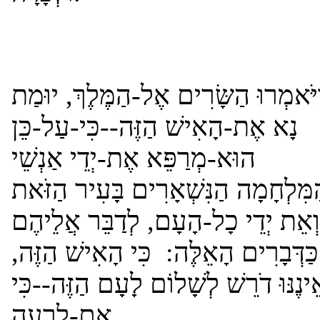
יֹּאמְרוּ הַשָּׂרִים אֶל-הַמֶּלֶךְ, יוּמַת
נָא אֶת-הָאִישׁ הַזֶּה--כִּי-עַל-כֵּן
הוּא-מְרַפֵּא אֶת-יְדֵי אַנְשֵׁי
מִּלְחָמָה הַנִּשְׁאָרִים בָּעִיר הַזֹּאת
וְאֵת יְדֵי כָל-הָעָם, לְדַבֵּר אֲלֵיהֶם
כַּדְּבָרִים הָאֵלֶּה: כִּי הָאִישׁ הַזֶּה,
ינֶנּוּ דֹרֵשׁ לְשָׁלוֹם לָעָם הַזֶּה--כִּי
אִם-לְרָעָה.