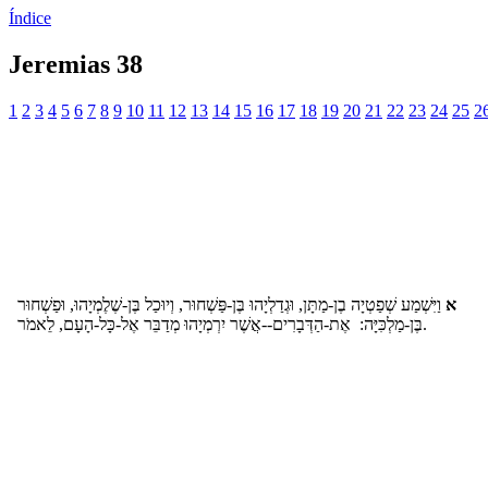
Índice
Jeremias 38
1
2
3
4
5
6
7
8
9
10
11
12
13
14
15
16
17
18
19
20
21
22
23
24
25
2
א
וַיִּשְׁמַע שְׁפַטְיָה בֶן-מַתָּן, וּגְדַלְיָהוּ בֶּן-פַּשְׁחוּר, וְיוּכַל בֶּן-שֶׁלֶמְיָהוּ, וּפַשְׁחוּר
בֶּן-מַלְכִּיָּה: אֶת-הַדְּבָרִים--אֲשֶׁר יִרְמְיָהוּ מְדַבֵּר אֶל-כָּל-הָעָם, לֵאמֹר.