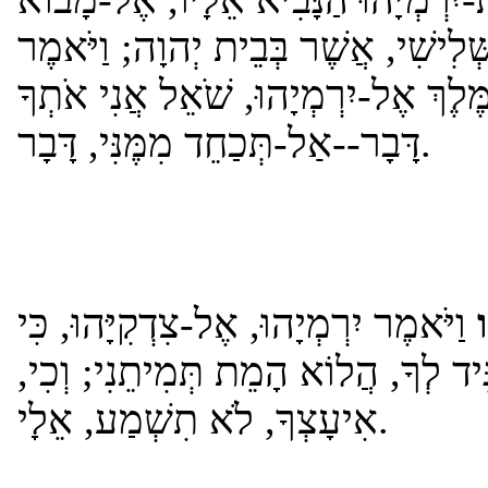
ְׁלִישִׁי, אֲשֶׁר בְּבֵית יְהוָה; וַיֹּאמֶר
ֶּלֶךְ אֶל-יִרְמְיָהוּ, שֹׁאֵל אֲנִי אֹתְךָ
דָּבָר--אַל-תְּכַחֵד מִמֶּנִּי, דָּבָר.
וַיֹּאמֶר יִרְמְיָהוּ, אֶל-צִדְקִיָּהוּ, כִּי
ִּיד לְךָ, הֲלוֹא הָמֵת תְּמִיתֵנִי; וְכִי
אִיעָצְךָ, לֹא תִשְׁמַע, אֵלָי.