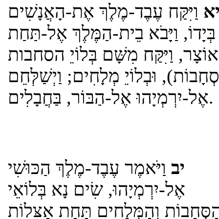
א
וַיִּקַּח עֶבֶד-מֶלֶךְ אֶת-הָאֲנָשִׁים
בְּיָדוֹ, וַיָּבֹא בֵית-הַמֶּלֶךְ אֶל-תַּחַת
אוֹצָר, וַיִּקַּח מִשָּׁם בְּלוֹיֵ הסחבות
(חָבוֹת), וּבְלוֹיֵ מְלָחִים; וַיְשַׁלְּחֵם
אֶל-יִרְמְיָהוּ אֶל-הַבּוֹר, בַּחֲבָלִים.
יב
וַיֹּאמֶר עֶבֶד-מֶלֶךְ הַכּוּשִׁי
אֶל-יִרְמְיָהוּ, שִׂים נָא בְּלוֹאֵי
ַסְּחָבוֹת וְהַמְּלָחִים תַּחַת אַצִּלוֹת