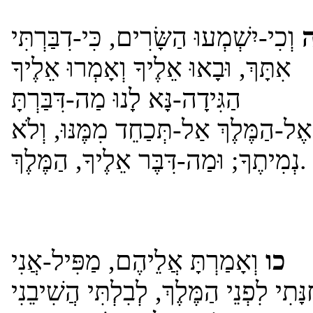
וְכִי-יִשְׁמְעוּ הַשָּׂרִים, כִּי-דִבַּרְתִּי
אִתָּךְ, וּבָאוּ אֵלֶיךָ וְאָמְרוּ אֵלֶיךָ
הַגִּידָה-נָּא לָנוּ מַה-דִּבַּרְתָּ
אֶל-הַמֶּלֶךְ אַל-תְּכַחֵד מִמֶּנּוּ, וְלֹא
נְמִיתֶךָ; וּמַה-דִּבֶּר אֵלֶיךָ, הַמֶּלֶךְ.
כו
וְאָמַרְתָּ אֲלֵיהֶם, מַפִּיל-אֲנִי
נָּתִי לִפְנֵי הַמֶּלֶךְ, לְבִלְתִּי הֲשִׁיבֵנִי