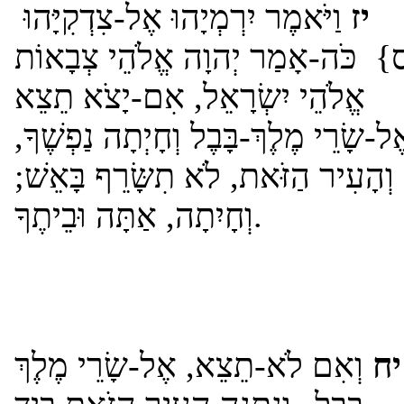
יז
וַיֹּאמֶר יִרְמְיָהוּ אֶל-צִדְקִיָּהוּ
{כֹּה-אָמַר יְהוָה אֱלֹהֵי צְבָאוֹת
אֱלֹהֵי יִשְׂרָאֵל, אִם-יָצֹא תֵצֵא
ֶל-שָׂרֵי מֶלֶךְ-בָּבֶל וְחָיְתָה נַפְשֶׁךָ
וְהָעִיר הַזֹּאת, לֹא תִשָּׂרֵף בָּאֵשׁ;
וְחָיִתָה, אַתָּה וּבֵיתֶךָ.
יח
וְאִם לֹא-תֵצֵא, אֶל-שָׂרֵי מֶלֶךְ