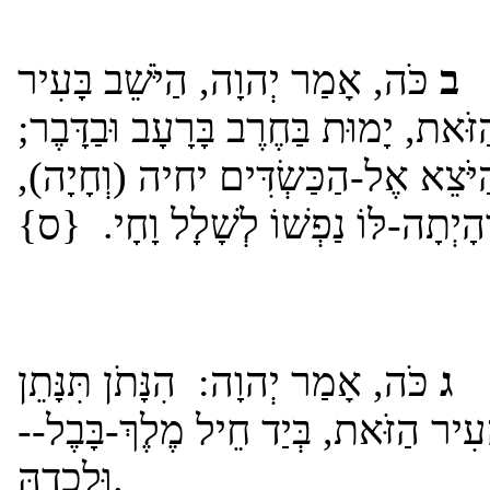
ב
כֹּה, אָמַר יְהוָה, הַיֹּשֵׁב בָּעִיר
ַזֹּאת, יָמוּת בַּחֶרֶב בָּרָעָב וּבַדָּבֶר
ְהַיֹּצֵא אֶל-הַכַּשְׂדִּים יחיה (וְחָיָה
וְהָיְתָה-לּוֹ נַפְשׁוֹ לְשָׁלָל וָחָי. {ס
ג
כֹּה, אָמַר יְהוָה: הִנָּתֹן תִּנָּתֵן
הָעִיר הַזֹּאת, בְּיַד חֵיל מֶלֶךְ-בָּבֶל
וּלְכָדָהּ.