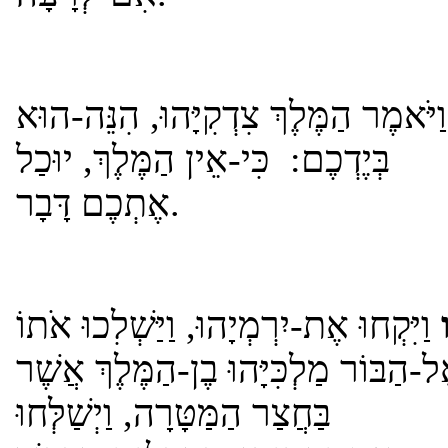
ַיֹּאמֶר הַמֶּלֶךְ צִדְקִיָּהוּ, הִנֵּה-הוּא
בְּיֶדְכֶם: כִּי-אֵין הַמֶּלֶךְ, יוּכַל
אֶתְכֶם דָּבָר.
וַיִּקְחוּ אֶת-יִרְמְיָהוּ, וַיַּשְׁלִכוּ אֹתוֹ
ל-הַבּוֹר מַלְכִּיָּהוּ בֶן-הַמֶּלֶךְ אֲשֶׁר
בַּחֲצַר הַמַּטָּרָה, וַיְשַׁלְּחוּ