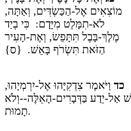
מוֹצִאִים אֶל-הַכַּשְׂדִּים, וְאַתָּה,
לֹא-תִמָּלֵט מִיָּדָם: כִּי בְיַד
מֶלֶךְ-בָּבֶל תִּתָּפֵשׂ, וְאֶת-הָעִיר
הַזֹּאת תִּשְׂרֹף בָּאֵשׁ. {ס}
כד
וַיֹּאמֶר צִדְקִיָּהוּ אֶל-יִרְמְיָהוּ,
ׁ אַל-יֵדַע בַּדְּבָרִים-הָאֵלֶּה--וְלֹא
תָמוּת.