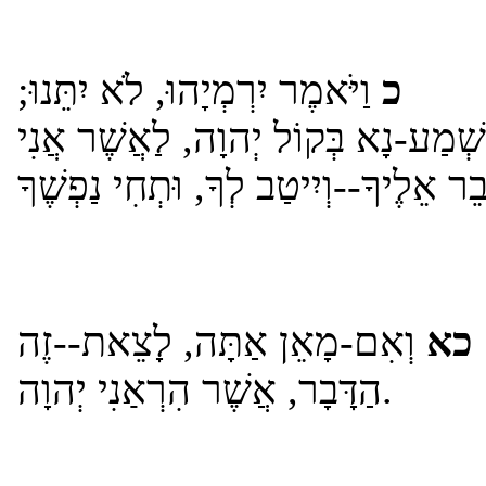
כ
וַיֹּאמֶר יִרְמְיָהוּ, לֹא יִתֵּנוּ;
שְׁמַע-נָא בְּקוֹל יְהוָה, לַאֲשֶׁר אֲנִי
כא
וְאִם-מָאֵן אַתָּה, לָצֵאת--זֶה
הַדָּבָר, אֲשֶׁר הִרְאַנִי יְהוָה.