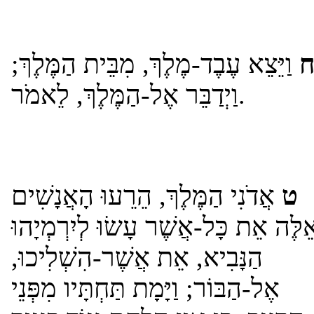
וַיֵּצֵא עֶבֶד-מֶלֶךְ, מִבֵּית הַמֶּלֶךְ;
וַיְדַבֵּר אֶל-הַמֶּלֶךְ, לֵאמֹר.
ט
אֲדֹנִי הַמֶּלֶךְ, הֵרֵעוּ הָאֲנָשִׁים
ֵלֶּה אֵת כָּל-אֲשֶׁר עָשׂוּ לְיִרְמְיָהוּ
הַנָּבִיא, אֵת אֲשֶׁר-הִשְׁלִיכוּ,
אֶל-הַבּוֹר; וַיָּמָת תַּחְתָּיו מִפְּנֵי