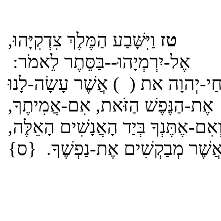
טז
וַיִּשָּׁבַע הַמֶּלֶךְ צִדְקִיָּהוּ,
אֶל-יִרְמְיָהוּ--בַּסֵּתֶר לֵאמֹר:
ַי-יְהוָה את ( ) אֲשֶׁר עָשָׂה-לָנוּ
אֶת-הַנֶּפֶשׁ הַזֹּאת, אִם-אֲמִיתֶךָ,
וְאִם-אֶתֶּנְךָ בְּיַד הָאֲנָשִׁים הָאֵלֶּה
אֲשֶׁר מְבַקְשִׁים אֶת-נַפְשֶׁךָ. {ס