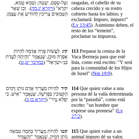
וְעַל-שָׂפָם, יַעְטֶה; וְטָמֵא טָמֵא,
rasgadas, el cabello de su
). וְכֵן שְׁאָר
ויקרא יג,מה
יִקְרָא" (
cabeza crecido y su rostro
הַטְּמֵאִים צְרִיכִין לְהוֹדִיעַ אֶת עַצְמָן.
cubierto hasta los labios; y
exclamará: Impuro, impuro!"
(
Lv 13:45
). Asimismo deben, el
resto de
los “temeim”,
proclamar
su impureza.
לַעֲשׂוֹת פָּרָה אֲדֻמָּה לִהְיוֹת
קיג
113
Preparar la ceniza de la
אֶפְרָהּ מוּכָן, שֶׁנֶּאֱמָר "וְהָיְתָה לַעֲדַת
Vaca Bermeja para que esté
).
במדבר יט,ט
בְּנֵי-יִשְׂרָאֵל" (
lista, como está escrito: "Y será
para la comunidad de los Hijos
de Israel" (
Nm 19:9
).
לִהְיוֹת מַעֲרִיךְ אָדָם נוֹתֵן דָּמִים
קיד
114
Que quien value a una
הַקְּצוּבִין בַּפָּרָשָׁה, שֶׁנֶּאֱמָר "אִישׁ, כִּי
persona dé la valía determinada
).
ויקרא כז,ב
יַפְלִא נֶדֶר" (
por la “parashá”, como está
escrito: "un hombre que
exprese una promesa" (
Lv
27:2
).
לִהְיוֹת מַעֲרִיךְ בְּהֵמָה טְמֵאָה
קטו
115
Que quien value a un
נוֹתֵן דָּמֶיהָ, שֶׁנֶּאֱמָר "וְהֶעֱמִיד
animal impuro dé su valor,