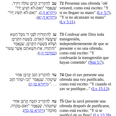
לְהַקְרִיב קָרְבָּן עוֹלֶה וְיוֹרֵד,
עב
72
Presentar una ofrenda `olé
שֶׁנֶּאֱמָר "וְאִם-לֹא תַגִּיעַ יָדוֹ"
veiored, como está escrito: "Y
), "וְאִם-לֹא תַשִּׂיג יָדוֹ"
ויקרא ה,ז
(
si no llegare su mano" (
Lv 5:7
),
).
ויקרא ה,יא
(
"Y si no alcanzare su mano"
(
Lv 5:11
).
לְהִתְוַדּוֹת לִפְנֵי ה' מִכָּל חֵטְא
עג
73
Confesar ante Dios toda
שֶׁיַּעֲשֶׂה הָאָדָם, בְּשָׁעַת הַקָּרְבָּן
transgresión,
וְשֶׁלֹּא בְּשָׁעַת הַקָּרְבָּן, שֶׁנֶּאֱמָר
independientemente de que se
"וְהִתְוַדּוּ, אֶת-חַטָּאתָם אֲשֶׁר עָשׂוּ"
presente o no una ofrenda,
).
במדבר ה,ז
(
como está escrito: "Y
confesarán la transgresión que
hayan cometido" (
Nm 5:7
).
לְהַקְרִיב הַזָּב קָרְבָּן אַחַר
עד
74
Que
el zav
presente una
שֶׁיִּטְהַר, שֶׁנֶּאֱמָר "וְכִי-יִטְהַר הַזָּב
ofrenda una vez purificado,
).
ויקרא טו,יג
. . ." (
como está escrito: "Y cuando el
zav se purifique..." (
Lv 15:13
).
לְהַקְרִיב הַזָּבָה קָרְבָּן אַחַר
עה
75
Que
la zavá
presente una
שֶׁתִּטְהַר, שֶׁנֶּאֱמָר "וְאִם-טָהֲרָה,
ofrenda después de purificarse,
).
ויקרא טו,כח
מִזּוֹבָהּ" (
como está escrito: "Y si se
purificó de su flujo" (
Lv 15:28
).