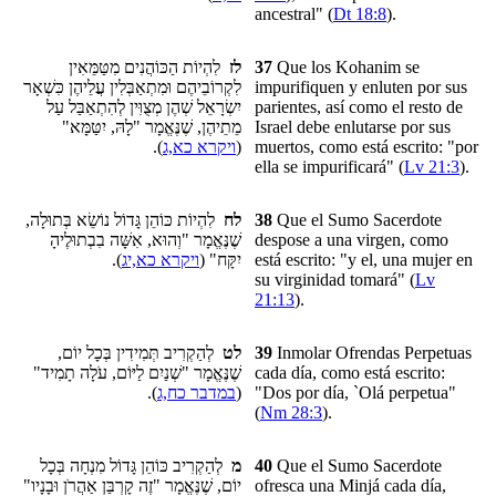
ancestral" (
Dt 18:8
).
לִהְיוֹת הַכּוֹהֲנִים מִטַּמֵּאִין
לז
37
Que los Kohanim se
לִקְרוֹבֵיהֶם וּמִתְאַבְּלִין עֲלֵיהֶן כִּשְׁאָר
impurifiquen
y enluten por sus
יִשְׂרָאֵל שְׁהֶן מְצֻוִּין לְהִתְאַבַּל עַל
parientes, así como el resto de
מֵתֵיהֶן, שֶׁנֶּאֱמָר "לָהּ, יִטַּמָּא"
Israel debe enlutarse por sus
).
ויקרא כא,ג
(
muertos, como está escrito: "por
ella se impurificará" (
Lv 21:3
).
לִהְיוֹת כּוֹהֵן גָּדוֹל נוֹשֵׂא בְּתוּלָה,
לח
38
Que el Sumo Sacerdote
שֶׁנֶּאֱמָר "וְהוּא, אִשָּׁה בִבְתוּלֶיהָ
despose a una virgen, como
).
ויקרא כא,יג
יִקָּח" (
está escrito: "y el, una mujer en
su virginidad tomará" (
Lv
21:13
).
לְהַקְרִיב תְּמִידִין בְּכָל יוֹם,
לט
39
Inmolar Ofrendas Perpetuas
שֶׁנֶּאֱמָר "שְׁנַיִם לַיּוֹם, עֹלָה תָמִיד"
cada día, como está escrito:
).
במדבר כח,ג
(
"Dos por día,
`Olá
perpetua"
(
Nm 28:3
).
לְהַקְרִיב כּוֹהֵן גָּדוֹל מִנְחָה בְּכָל
מ
40
Que el Sumo Sacerdote
יוֹם, שֶׁנֶּאֱמָר "זֶה קָרְבַּן אַהֲרֹן וּבָנָיו"
ofresca una
Minjá
cada día,