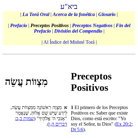
ביא"ע
|
La Torá Oral
|
Acerca de la fonética
|
Glosario
|
|
Prefacio
|
Preceptos Positivos
|
Preceptos Negativos
|
Fin del
Prefacio
|
División del Compendio
|
|
Al Índice del Mishné Torá
|
Preceptos
מִצְווֹת עֲשֵׂה
Positivos
מִצְוָה רִאשׁוֹנָה מִמִּצְווֹת עֲשֵׂה,
א
1
El primero de los Preceptos
לֵידַע שֶׁיֵּשׁ שָׁם אֱלוֹהַּ, שֶׁנֶּאֱמָר
Positivos es: Saber que existe
;
שמות כ,ב
"אָנֹכִי ה' אֱלֹהֶיךָ" (
Dios, como está escrito: "Yo
).
דברים ה,ו
soy el Señor, tu Dios" (
Ex 20:2
;
Dt 5:6
).