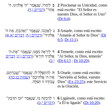
לְיַחֲדוֹ, שֶׁנֶּאֱמָר "ה' אֱלֹהֵינוּ, ה'
ב
2
Proclamar su Unicidad, como
).
דברים ו,ד
אֶחָד" (
está escrito: "El Señor es
nuestro Dios, el Señor es Uno"
(
Dt 6:4
).
לְאָהֳבוֹ, שֶׁנֶּאֱמָר "וְאָהַבְתָּ, אֵת ה'
ג
3
Amarle, como está escrito:
).
דברים יא,א
;
דברים ו,ה
אֱלֹהֶיךָ" (
"Amarás al Señor tu Dios" (
Dt
6:5
;
Dt 11:1
).
לְיִרְאָה מִמֶּנּוּ, שֶׁנֶּאֱמָר "אֶת-ה'
ד
4
Temerle, como está escrito:
דברים
;
דברים ו,יג
אֱלֹהֶיךָ תִּירָא" (
"Al Señor, tu Dios, temerás"
).
י,כ
(
Dt 6:13
;
Dt 10:20
).
לְהִתְפַּלֵּל לוֹ, שֶׁנֶּאֱמָר "וַעֲבַדְתֶּם,
ה
5
Orarle, como está escrito:
);
שמות כג,כה
אֵת ה' אֱלֹהֵיכֶם" (
"Serviréis al Señor, vuestro
עֲבוֹדָה זוֹ תְּפִלָּה.
Dios" (
Ex 23:25
); este Servicio
es la Oración.
לְדָבְקָה בּוֹ, שֶׁנֶּאֱמָר "וּבוֹ תִדְבָּק"
ו
6
Ligársele
, como está escrito:
).
דברים י,כ
(
"a Él te ligarás" (
Dt 10:20
).