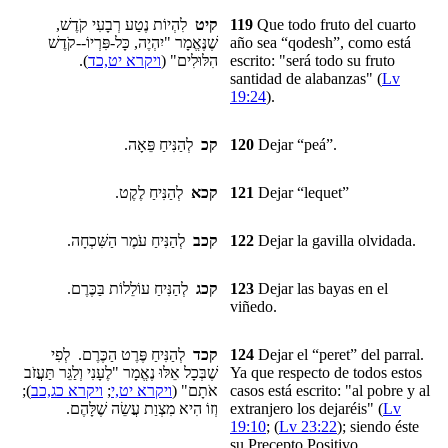
לִהְיוֹת נֶטַע רְבָעִי קֹדֶשׁ,
קיט
119
Que todo fruto del cuarto
שֶׁנֶּאֱמָר "יִהְיֶה, כָּל-פִּרְיוֹ--קֹדֶשׁ
año
sea “qodesh”
, como está
).
ויקרא יט,כד
הִלּוּלִים" (
escrito: "será todo su fruto
santidad de alabanzas" (
Lv
19:24
).
לְהַנִּיחַ פֵּאָה.
קכ
120
Dejar
“peá”
.
לְהַנִּיחַ לֶקֶט.
קכא
121
Dejar
“lequet”
לְהַנִּיחַ עֹמֶר הַשִּׁכְחָה.
קכב
122
Dejar
la gavilla olvidada
.
לְהַנִּיחַ עוֹלֵלוֹת בַּכֶּרֶם.
קכג
123
Dejar las
bayas en el
viñedo
.
לְהַנִּיחַ פֶּרֶט הַכֶּרֶם. לְפִי
קכד
124
Dejar
el “peret”
del parral.
שֶׁבְּכָל אֵלּוּ נֶאֱמָר "לֶעָנִי וְלַגֵּר תַּעֲזֹב
Ya que respecto de
todos estos
);
ויקרא כג,כב
;
ויקרא יט,י
אֹתָם" (
casos
está escrito: "al pobre y al
וְזוֹ הִיא מִצְוַת עֲשֵׂה שֶׁלָּהֶם.
extranjero los dejaréis" (
Lv
19:10
; (
Lv 23:22
); siendo éste
su Precepto Positivo.