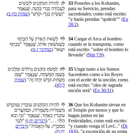
לִהְיוֹת הַכּוֹהֲנִים לוֹבְשִׁים
לג
33
Ponerles a los Kohanim,
לַעֲבוֹדָה בִּגְדֵי כְּהֻנָּה, שֶׁנֶּאֱמָר
para su Servicio, prendas
).
שמות כח,ב
"וְעָשִׂיתָ בִגְדֵי-קֹדֶשׁ" (
sacerdotales; como está escrito:
"y harás
prendas “qodesh”
" (
Ex
28:2
).
לָשֵׂאת הָאָרוֹן עַל הַכָּתֵף
לד
34
Cargar el Arca al hombro
כְּשֶׁנּוֹשְׂאִין אוֹתוֹ, שֶׁנֶּאֱמָר "בַּכָּתֵף
cuando se la transporta, como
).
במדבר ז,ט
יִשָּׂאוּ" (
está escrito: "sobre el hombro lo
llevarán" (
Nm 7:9
).
לִמְשֹׁחַ כּוֹהֲנִים גְּדוֹלִים וּמְלָכִים
לה
35
Ungir tanto a los Sumos
בְּשֶׁמֶן הַמִּשְׁחָה, שֶׁנֶּאֱמָר "שֶׁמֶן
Sacerdotes como a los Reyes
שמות
מִשְׁחַת-קֹדֶשׁ יִהְיֶה זֶה" (
con el aceite de la unción, como
).
ל,לא
está escrito: "oleo de sagrada
unción será" (
Ex 30:31
).
לִהְיוֹת הַכּוֹהֲנִים עוֹבְדִין בַּמִּקְדָּשׁ
לו
36
Que los Kohanim sirvan en
מִשְׁמָרוֹת מִשְׁמָרוֹת, וּבַמּוֹעֲדִים
el Templo por turnos y que lo
עוֹבְדִין כְּאֶחָד, שֶׁנֶּאֱמָר "וְכִי-יָבֹא
hagan juntos en las
) "לְבַד
דברים יח,ו
הַלֵּוִי . . ." (
Festividades, como está escrito:
דברים
מִמְכָּרָיו, עַל-הָאָבוֹת" (
"y cuando venga el Leví..." (
Dt
).
יח,ח
18:6
), "a excepción de su venta