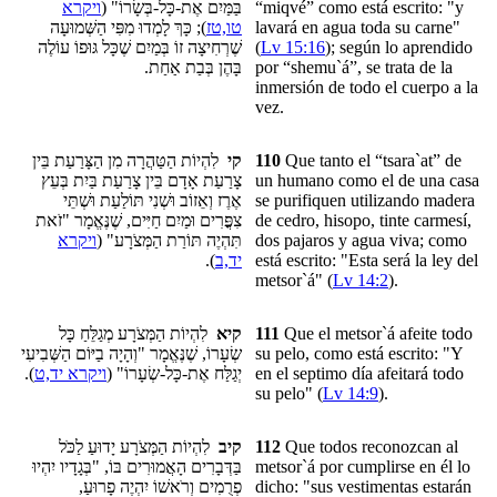
ויקרא
בַּמַּיִם אֶת-כָּל-בְּשָׂרוֹ" (
“miqvé”
como está escrito: "y
); כָּךְ לָמְדוּ מִפִּי הַשְּׁמוּעָה
טו,טז
lavará en agua toda su carne"
שֶׁרְחִיצָה זוֹ בְּמַיִם שֶׁכָּל גּוּפוֹ עוֹלֶה
(
Lv 15:16
); según lo aprendido
בָּהֶן בְּבַת אַחַת.
por “shemu`á”, se trata de la
inmersión de todo el cuerpo a la
vez.
לִהְיוֹת הַטַּהֲרָה מִן הַצָּרַעַת בֵּין
קי
110
Que tanto
el “tsara`at”
de
צָרַעַת אָדָם בֵּין צָרַעַת בַּיִת בְּעֵץ
un humano como el de una casa
אֶרֶז וְאֵזוֹב וּשְׁנִי תּוֹלַעַת וּשְׁתֵּי
se purifiquen utilizando madera
צִפֳּרִים וּמַיִם חַיִּים, שֶׁנֶּאֱמָר "זֹאת
de cedro, hisopo, tinte carmesí,
ויקרא
תִּהְיֶה תּוֹרַת הַמְּצֹרָע" (
dos pajaros y agua viva; como
).
יד,ב
está escrito: "Esta será la ley del
metsor`á" (
Lv 14:2
).
לִהְיוֹת הַמְּצֹרָע מְגַלֵּחַ כָּל
קיא
111
Que
el metsor`á
afeite todo
שְׂעָרוֹ, שֶׁנֶּאֱמָר "וְהָיָה בַיּוֹם הַשְּׁבִיעִי
su pelo, como está escrito: "Y
).
ויקרא יד,ט
יְגַלַּח אֶת-כָּל-שְׂעָרוֹ" (
en el septimo día afeitará todo
su pelo" (
Lv 14:9
).
לִהְיוֹת הַמְּצֹרָע יָדוּעַ לַכֹּל
קיב
112
Que todos reconozcan al
בַּדְּבָרִים הָאֲמוּרִים בּוֹ, "בְּגָדָיו יִהְיוּ
metsor`á por cumplirse en él lo
פְרֻמִים וְרֹאשׁוֹ יִהְיֶה פָרוּעַ,
dicho: "sus vestimentas estarán