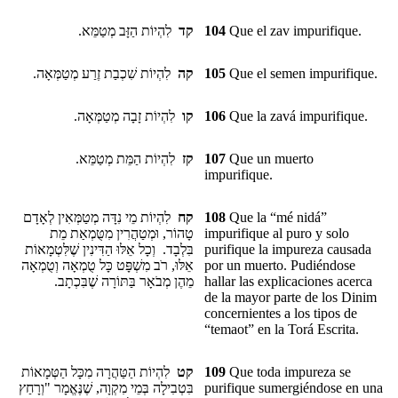
לִהְיוֹת הַזָּב מְטַמֵּא.
קד
104
Que
el zav
impurifique.
לִהְיוֹת שִׁכְבַת זֶרַע מְטַמְּאָה.
קה
105
Que el semen impurifique.
לִהְיוֹת זָבָה מְטַמְּאָה.
קו
106
Que
la zavá
impurifique.
לִהְיוֹת הַמֵּת מְטַמֵּא.
קז
107
Que un muerto
impurifique.
לִהְיוֹת מֵי נִדָּה מְטַמְּאִין לְאָדָם
קח
108
Que la
“mé nidá”
טָהוֹר, וּמְטַהֲרִין מִטֻּמְאַת מֵת
impurifique al puro y solo
בִּלְבָד. וְכָל אֵלּוּ הַדִּינִין שֶׁלִּטְמָאוֹת
purifique la impureza causada
אֵלּוּ, רֹב מִשְׁפָּט כָּל טֻמְאָה וְטֻמְאָה
por un muerto. Pudiéndose
מֵהֶן מְבֹאָר בַּתּוֹרָה שֶׁבִּכְתָב.
hallar las explicaciones acerca
de la mayor parte de los Dinim
concernientes a los tipos de
“temaot” en la Torá Escrita.
לִהְיוֹת הַטַּהֲרָה מִכָּל הַטְּמָאוֹת
קט
109
Que toda impureza se
בִּטְבִילָה בְּמֵי מִקְוָה, שֶׁנֶּאֱמָר "וְרָחַץ
purifique sumergiéndose en
una