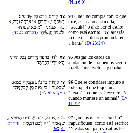
(
Nm 6:9
).
לְקַיַּם אָדָם כָּל שֶׁהוֹצִיא
צד
94
Que uno cumpla con lo que
בִּשְׂפָתָיו, מִקָּרְבָּן אוֹ צְדָקָה וְכַיּוֹצֵא
dice, así sea
una ofrenda
,
בָּהֶן, שֶׁנֶּאֱמָר "מוֹצָא שְׂפָתֶיךָ,
“tsedaká” o algo por el estilo;
).
דברים כג,כד
תִּשְׁמֹר וְעָשִׂיתָ" (
como está escrito: "Guardarás
lo que tus labios pronunciaren;
y harás" (
Dt 23:24
).
לָדוּן בַּהֲפֵר נְדָרִים בְּכָל הַדִּינִין
צה
95
Juzgar los casos de
הָאֲמוּרִין בַּפָּרָשָׁה.
anulación de juramentos según
los dictámenes
de la parashá
.
לִהְיוֹת כָּל נוֹגֵעַ בַּנְּבֵלָה טָמֵא,
צו
96
Que se considere impuro a
שֶׁנֶּאֱמָר "וְכִי יָמוּת מִן-הַבְּהֵמָה"
todo aquel que toque una
).
ויקרא יא,לט
(
“nevelá”
, como está escrito: "Y
cuando muriese un animal" (
Lv
11:39
).
לִהְיוֹת שְׁמוֹנָה שְׁרָצִים מְטַמְּאִין,
צז
97
Que
los ocho “sheratsim”
ויקרא
שֶׁנֶּאֱמָר "וְזֶה לָכֶם הַטָּמֵא" (
impurifiquen, como está escrito:
).
יא,כט
"Y estos son para vosotros los