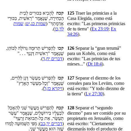
לְהָבִיא בִּכּוּרִים לְבֵית
קכה
125
Traer las primicias a la
הַבְּחִירָה, שֶׁנֶּאֱמָר "רֵאשִׁית, בִּכּוּרֵי
Casa Elegida, como está
שמות
;
שמות כג,יט
אַדְמָתְךָ" (
escrito: "Las primeras primicias
).
לד,כו
de tu tierra" (
Ex 23:19
;
Ex
34:26
).
לְהַפְרִישׁ תְּרוּמָה גְּדוֹלָה לַכּוֹהֵן,
קכו
126
Separar
la “gran terumá”
שֶׁנֶּאֱמָר "רֵאשִׁית דְּגָנְךָ . . ."
para un Kohén, como está
).
דברים יח,ד
(
escrito: "Las primicias de tus
mieses..." (
Dt 18:4
).
לְהַפְרִישׁ מַעְשַׂר דָּגָן לַלְּוִיִּים,
קכז
127
Separar el diezmo de los
שֶׁנֶּאֱמָר "וְכָל-מַעְשַׂר הָאָרֶץ"
cereales para los Leviim, como
).
ויקרא כז,ל
(
está escrito: "Y todo diezmo de
la tierra" (
Lv 27:30
).
לְהַפְרִישׁ מַעֲשֵׂר שֵׁנִי לְהֵאָכֵל
קכח
128
Separar el “segundo
לִבְעָלָיו בִּירוּשָׁלַיִם, שֶׁנֶּאֱמָר "עַשֵּׂר
diezmo” para ser comido por su
תְּעַשֵּׂר, אֵת כָּל-תְּבוּאַת זַרְעֶךָ"
propietario en Jerusalén, como
); מִפִּי הַשְּׁמוּעָה לָמְדוּ
דברים יד,כב
(
está escrito: "Ciertamente
שֶׁזֶּה הוּא מַעֲשֵׂר שֵׁנִי.
diezmarás todo el producto de