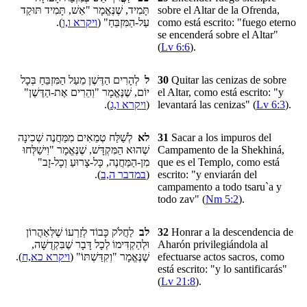
תָּמִיד, שֶׁנֶּאֱמָר "אֵשׁ, תָּמִיד תּוּקַד
sobre el Altar de la Ofrenda,
).
ויקרא ו,ו
עַל-הַמִּזְבֵּחַ" (
como está escrito: "fuego eterno
se encenderá sobre el Altar"
(
Lv 6:6
).
לְהָרִים הַדֶּשֶׁן מֵעַל הַמִּזְבֵּחַ בְּכָל
ל
30
Quitar las cenizas de sobre
יוֹם, שֶׁנֶּאֱמָר "וְהֵרִים אֶת-הַדֶּשֶׁן"
el Altar, como está escrito: "y
).
ויקרא ו,ג
(
levantará las cenizas" (
Lv 6:3
).
לְשַׁלַּח טְמֵאִים מִמַּחֲנֶה שְׁכִינָה
לא
31
Sacar a los impuros del
שְׁהוּא הַמִּקְדָּשׁ, שֶׁנֶּאֱמָר "וִישַׁלְּחוּ
Campamento de la Shekhiná,
מִן-הַמַּחֲנֶה, כָּל-צָרוּעַ וְכָל-זָב"
que es el Templo, como está
).
במדבר ה,ב
(
escrito: "y enviarán del
campamento a todo
tsaru`a y
todo zav
" (
Nm 5:2
).
לַחֲלֹק כָּבוֹד לְזַרְעוֹ שֶׁלְּאַהֲרוֹן
לב
32
Honrar a la descendencia de
וּלְהַקְדִּימוֹ לְכָל דָּבָר שֶׁבִּקְדֻשָּׁה,
Aharón privilegiándola al
).
ויקרא כא,ח
שֶׁנֶּאֱמָר "וְקִדַּשְׁתּוֹ" (
efectuarse
actos sacros
, como
está escrito: "y lo santificarás"
(
Lv 21:8
).