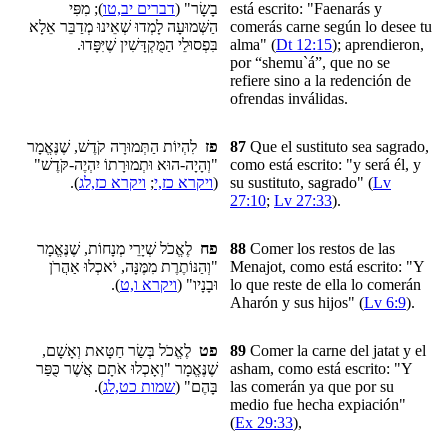
); מִפִּי
דברים יב,טו
בָשָׂר" (
está escrito: "Faenarás y
הַשְּׁמוּעָה לָמְדוּ שְׁאֵינוּ מְדַבֵּר אֵלָא
comerás carne según lo desee tu
בִּפְסוּלֵי הַמֻּקְדָּשִׁין שֶׁיִּפָּדוּ.
alma" (
Dt 12:15
); aprendieron,
por “shemu`á”, que no se
refiere sino a la redención de
ofrendas inválidas.
לִהְיוֹת הַתְּמוּרָה קֹדֶשׁ, שֶׁנֶּאֱמָר
פז
87
Que el sustituto sea sagrado,
"וְהָיָה-הוּא וּתְמוּרָתוֹ יִהְיֶה-קֹּדֶשׁ"
como está escrito: "y será él, y
).
ויקרא כז,לג
;
ויקרא כז,י
(
su sustituto, sagrado" (
Lv
27:10
;
Lv 27:33
).
לֶאֱכֹל שְׁיָרֵי מְנָחוֹת, שֶׁנֶּאֱמָר
פח
88
Comer los restos
de las
"וְהַנּוֹתֶרֶת מִמֶּנָּה, יֹאכְלוּ אַהֲרֹן
Menajot
, como está escrito: "Y
).
ויקרא ו,ט
וּבָנָיו" (
lo que reste de ella lo comerán
Aharón y sus hijos" (
Lv 6:9
).
לֶאֱכֹל בְּשַׂר חַטָּאת וְאָשָׁם,
פט
89
Comer la carne del
jatat y el
שֶׁנֶּאֱמָר "וְאָכְלוּ אֹתָם אֲשֶׁר כֻּפַּר
asham
, como está escrito: "Y
).
שמות כט,לג
בָּהֶם" (
las comerán ya que por su
medio fue hecha expiación"
(
Ex 29:33
),