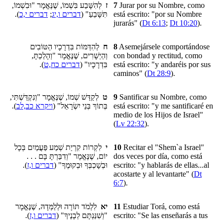
לְהִשָּׁבַע בִּשְׁמוֹ, שֶׁנֶּאֱמָר "וּבִשְׁמוֹ,
ז
7
Jurar por su Nombre, como
).
דברים י,כ
;
דברים ו,יג
תִּשָּׁבֵעַ" (
está escrito: "por su Nombre
jurarás" (
Dt 6:13
;
Dt 10:20
).
לְהִדַּמּוֹת בִּדְרָכָיו הַטּוֹבִים
ח
8
Asemejársele comportándose
וְהַיְשָׁרִים, שֶׁנֶּאֱמָר "וְהָלַכְתָּ,
con bondad y rectitud, como
).
דברים כח,ט
בִּדְרָכָיו" (
está escrito: "y andaréis por sus
caminos" (
Dt 28:9
).
לְקַדַּשׁ שְׁמוֹ, שֶׁנֶּאֱמָר "וְנִקְדַּשְׁתִּי,
ט
9
Santificar su Nombre, como
).
ויקרא כב,לב
בְּתוֹךְ בְּנֵי יִשְׂרָאֵל" (
está escrito: "y me santificaré en
medio de los Hijos de Israel"
(
Lv 22:32
).
לִקְרוֹת קִרְיַת שְׁמַע פַּעֲמַיִם בְּכָל
י
10
Recitar el "Shem`a Israel"
יוֹם, שֶׁנֶּאֱמָר "וְדִבַּרְתָּ בָּם . . .
dos veces por día, como está
).
דברים ו,ז
וּבְשָׁכְבְּךָ וּבְקוּמֶךָ" (
escrito: "y hablarás de ellas...al
acostarte y al levantarte" (
Dt
6:7
).
לִלְמֹד תּוֹרָה וּלְלַמְּדָהּ, שֶׁנֶּאֱמָר
יא
11
Estudiar Torá, como está
).
דברים ו,ז
"וְשִׁנַּנְתָּם לְבָנֶיךָ" (
escrito: "Se las enseñarás a tus