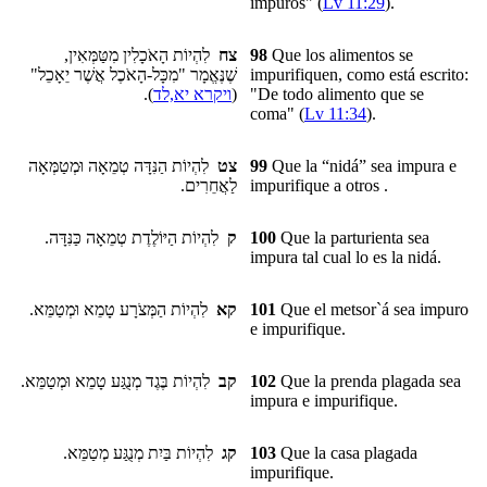
impuros" (
Lv 11:29
).
לִהְיוֹת הָאֹכָלִין מִטַּמְּאִין,
צח
98
Que los alimentos
se
שֶׁנֶּאֱמָר "מִכָּל-הָאֹכֶל אֲשֶׁר יֵאָכֵל"
impurifiquen
, como está escrito:
).
ויקרא יא,לד
(
"De todo alimento que se
coma" (
Lv 11:34
).
לִהְיוֹת הַנִּדָּה טְמֵאָה וּמְטַמְּאָה
צט
99
Que la
“nidá”
sea impura e
לַאֲחֵרִים.
impurifique a otros .
לִהְיוֹת הַיּוֹלֶדֶת טְמֵאָה כַּנִּדָּה.
ק
100
Que la parturienta sea
impura tal cual lo es la nidá.
לִהְיוֹת הַמְּצֹרָע טָמֵא וּמְטַמֵּא.
קא
101
Que el metsor`á sea impuro
e impurifique.
לִהְיוֹת בֶּגֶד מְנֻגַּע טָמֵא וּמְטַמֵּא.
קב
102
Que la
prenda plagada
sea
impura e impurifique.
לִהְיוֹת בַּיִת מְנֻגַּע מְטַמֵּא.
קג
103
Que
la casa plagada
impurifique.