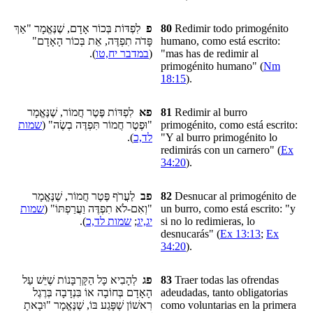
לִפְדּוֹת בְּכוֹר אָדָם, שֶׁנֶּאֱמָר "אַךְ
פ
80
Redimir
todo primogénito
פָּדֹה תִפְדֶּה, אֵת בְּכוֹר הָאָדָם"
humano, como está escrito:
).
במדבר יח,טו
(
"mas has de redimir al
primogénito humano" (
Nm
18:15
).
לִפְדּוֹת פֶּטֶר חֲמוֹר, שֶׁנֶּאֱמָר
פא
81
Redimir al burro
שמות
"וּפֶטֶר חֲמוֹר תִּפְדֶּה בְשֶׂה" (
primogénito, como está escrito:
).
לד,כ
"Y al burro primogénito lo
redimirás con un carnero" (
Ex
34:20
).
לַעֲרֹף פֶּטֶר חֲמוֹר, שֶׁנֶּאֱמָר
פב
82
Desnucar al primogénito de
שמות
"וְאִם-לֹא תִפְדֶּה וַעֲרַפְתּוֹ" (
un burro, como está escrito: "y
).
שמות לד,כ
;
יג,יג
si no lo redimieras, lo
desnucarás" (
Ex 13:13
;
Ex
34:20
).
לְהָבִיא כָּל הַקָּרְבָּנוֹת שֶׁיֵּשׁ עַל
פג
83
Traer todas
las ofrendas
הָאָדָם בְּחוֹבָה אוֹ בִּנְדָבָה בְּרֶגֶל
adeudadas
, tanto obligatorias
רִאשׁוֹן שֶׁפָּגַע בּוֹ, שֶׁנֶּאֱמָר "וּבָאתָ
como voluntarias en
la primera