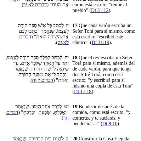
).
דברים לא,יב
אֶת-הָעָם" (
como está escrito: "reune al
pueblo" (
Dt 31:12
).
לִכְתֹּב כָּל אִישׁ סֵפֶר תּוֹרָה
יז
17
Que cada varón escriba un
לְעַצְמוֹ, שֶׁנֶּאֱמָר "כִּתְבוּ לָכֶם
Sefer Torá para sí mismo, como
דברים
אֶת-הַשִּׁירָה הַזֹּאת" (
está escrito: "escribid este
).
לא,יט
cántico" (
Dt 31:19
).
לִכְתֹּב הַמֶּלֶךְ סֵפֶר תּוֹרָה לְעַצְמוֹ,
יח
18
Que el rey escriba un Sefer
יֶתֶר עַל הָאֶחָד שֶׁלְּכָל אָדָם, עַד
Torá para sí mismo, además del
שֶׁיִּהְיֶה לוֹ שְׁתֵּי תּוֹרוֹת, שֶׁנֶּאֱמָר
de cada varón, para que tenga
"וְכָתַב לוֹ אֶת-מִשְׁנֵה הַתּוֹרָה
dos Sifré Torá, como está
).
דברים יז,יח
הַזֹּאת" (
escrito: "y escribirá para sí
mismo una copia de esta Torá"
(
Dt 17:18
).
לְבָרַךְ אַחַר הַמָּזוֹן, שֶׁנֶּאֱמָר
יט
19
Bendecir después de la
דברים
"וְאָכַלְתָּ, וְשָׂבָעְתָּ--וּבֵרַכְתָּ" (
comida, como está escrito: "y
).
ח,י
comerás, y te saciarás, y
bendecirás..." (
Dt 8:10
).
לִבְנוֹת בֵּית הַבְּחִירָה, שֶׁנֶּאֱמָר
כ
20
Construir la Casa Elegida,