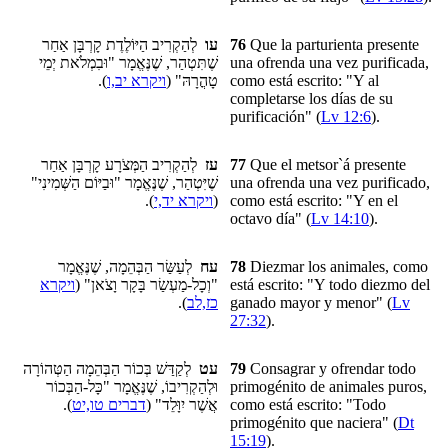
לְהַקְרִיב הַיּוֹלֶדֶת קָרְבָּן אַחַר
עו
76
Que
la parturienta
presente
שֶׁתִּטְהַר, שֶׁנֶּאֱמָר "וּבִמְלֹאת יְמֵי
una ofrenda una vez purificada,
).
ויקרא יב,ו
טָהֳרָהּ" (
como está escrito: "Y al
completarse los días de su
purificación" (
Lv 12:6
).
לְהַקְרִיב הַמְּצֹרָע קָרְבָּן אַחַר
עז
77
Que el metsor`á presente
שֶׁיִּטְהַר, שֶׁנֶּאֱמָר "וּבַיּוֹם הַשְּׁמִינִי"
una ofrenda una vez purificado,
).
ויקרא יד,י
(
como está escrito: "Y en el
octavo día" (
Lv 14:10
).
לְעַשַּׂר הַבְּהֵמָה, שֶׁנֶּאֱמָר
עח
78
Diezmar
los animales, como
ויקרא
"וְכָל-מַעְשַׂר בָּקָר וָצֹאן" (
está escrito: "Y todo diezmo del
).
כז,לב
ganado mayor y menor" (
Lv
27:32
).
לְקַדַּשׁ בְּכוֹר הַבְּהֵמָה הַטְּהוֹרָה
עט
79
Consagrar y ofrendar
todo
וּלְהַקְרִיבוֹ, שֶׁנֶּאֱמָר "כָּל-הַבְּכוֹר
primogénito de animales puros,
).
דברים טו,יט
אֲשֶׁר יִוָּלֵד" (
como está escrito: "Todo
primogénito que naciera" (
Dt
15:19
).