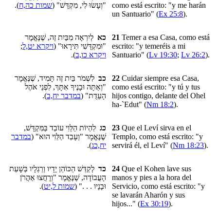
).
שמות כה,ח
"וְעָשׂוּ לִי, מִקְדָּשׁ" (
como está escrito: "y me harán
un Santuario" (
Ex 25:8
).
לְיִרְאָה מִבַּיִת זֶה, שֶׁנֶּאֱמָר
כא
21
Temer a esa Casa, como está
;
ויקרא יט,ל
"וּמִקְדָּשִׁי תִּירָאוּ" (
escrito: "y temeréis a mi
).
ויקרא כו,ב
Santuario" (
Lv 19:30
;
Lv 26:2
).
לִשְׁמֹר בַּיִת זֶה תָּמִיד, שֶׁנֶּאֱמָר
כב
22
Cuidar
siempre esa Casa,
"וְאַתָּה וּבָנֶיךָ אִתָּךְ, לִפְנֵי אֹהֶל
como está escrito: "y tú y tus
).
במדבר יח,ב
הָעֵדֻת" (
hijos contigo, delante del Ohel
ha-`Edut" (
Nm 18:2
).
לִהְיוֹת הַלֵּוִי עוֹבֵד בַּמִּקְדָּשׁ,
כג
23
Que el Leví sirva en el
במדבר
שֶׁנֶּאֱמָר "וְעָבַד הַלֵּוִי הוּא" (
Templo, como está escrito: "y
).
יח,כג
servirá él, el Leví" (
Nm 18:23
).
לְקַדַּשׁ הַכּוֹהֵן יָדָיו וְרַגְלָיו בְּשָׁעַת
כד
24
Que el Kohen
lave
sus
הָעֲבוֹדָה, שֶׁנֶּאֱמָר "וְרָחֲצוּ אַהֲרֹן
manos y pies a la hora del
).
שמות ל,יט
וּבָנָיו . . ." (
Servicio
, como está escrito: "y
se lavarán Aharón y sus
hijos..." (
Ex 30:19
).