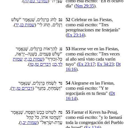
).
במדבר כט,לה
עֲצֶרֶת" (
como está escrito: "En el octavo
día" (
Nm 29:35
).
לָחֹג בָּרְגָלִים, שֶׁנֶּאֱמָר "שָׁלֹשׁ
נב
52
Celebrar en las Fiestas,
).
שמות כג,יד
רְגָלִים, תָּחֹג לִי" (
como está escrito: "Tres
peregrinaciones me festejarás"
(
Ex 23:14
).
לְהֵרָאוֹת בָּרְגָלִים, שֶׁנֶּאֱמָר
נג
53
Hacerse ver en
las Fiestas
,
"שָׁלֹשׁ פְּעָמִים, בַּשָּׁנָה--יֵרָאֶה,
como está escrito: "Tres veces
שמות
;
שמות כג,יז
כָּל-זְכוּרְךָ" (
al año será visto cada varón
).
דברים טז,טז
;
לד,כג
tuyo" (
Ex 23:17
;
Ex 34:23
;
Dt
16:16
).
לִשְׂמֹחַ בָּרְגָלִים, שֶׁנֶּאֱמָר
נד
54
Alegrarse en las Fiestas,
).
דברים טז,יד
"וְשָׂמַחְתָּ, בְּחַגֶּךָ" (
como está escrito: "Y te
regocijarás en tu fiesta" (
Dt
16:14
).
לִשְׁחֹט כֶּבֶשׂ הַפֶּסַח, שֶׁנֶּאֱמָר
נה
55
Faenar el
Keves ha-Pesaj
,
"וְשָׁחֲטוּ אֹתוֹ, כֹּל קְהַל
como está escrito: "y lo faenará
).
שמות יב,ו
עֲדַת-יִשְׂרָאֵל" (
toda la congregación del Pueblo
de Israel" (
Ex 12:6
).