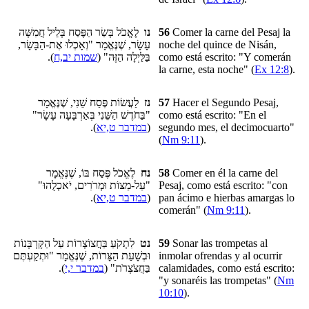
לֶאֱכֹל בְּשַׂר הַפֶּסַח בְּלֵיל חֲמִשָּׁה
נו
56
Comer
la carne del Pesaj
la
עָשָׂר, שֶׁנֶּאֱמָר "וְאָכְלוּ אֶת-הַבָּשָׂר,
noche del quince de Nisán,
).
שמות יב,ח
בַּלַּיְלָה הַזֶּה" (
como está escrito: "Y comerán
la carne, esta noche" (
Ex 12:8
).
לַעֲשׂוֹת פֶּסַח שֵׁנִי, שֶׁנֶּאֱמָר
נז
57
Hacer el Segundo Pesaj,
"בַּחֹדֶשׁ הַשֵּׁנִי בְּאַרְבָּעָה עָשָׂר"
como está escrito: "En el
).
במדבר ט,יא
(
segundo mes, el decimocuarto"
(
Nm 9:11
).
לֶאֱכֹל פֶּסַח בּוֹ, שֶׁנֶּאֱמָר
נח
58
Comer
en él
la carne del
"עַל-מַצּוֹת וּמְרֹרִים, יֹאכְלֻהוּ"
Pesaj, como está escrito: "con
).
במדבר ט,יא
(
pan ácimo e hierbas amargas lo
comerán" (
Nm 9:11
).
לִתְקֹעַ בַּחֲצוֹצְרוֹת עַל הַקָּרְבָּנוֹת
נט
59
Sonar las trompetas al
וּבְשָׁעַת הַצָּרוֹת, שֶׁנֶּאֱמָר "וּתְקַעְתֶּם
inmolar ofrendas y al ocurrir
).
במדבר י,י
בַּחֲצֹצְרֹת" (
calamidades, como está escrito:
"y sonaréis las trompetas" (
Nm
10:10
).