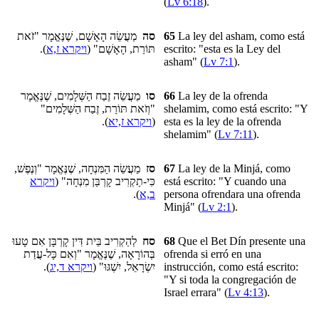
(
Lv 6:18
).
מַעֲשֵׂה הָאָשָׁם, שֶׁנֶּאֱמָר "זֹאת
סה
65
La ley del asham, como está
).
ויקרא ז,א
תּוֹרַת, הָאָשָׁם" (
escrito: "esta es la Ley del
asham" (
Lv 7:1
).
מַעֲשֵׂה זֶבַח הַשְּׁלָמִים, שֶׁנֶּאֱמָר
סו
66
La ley de la ofrenda
"וְזֹאת תּוֹרַת, זֶבַח הַשְּׁלָמִים"
shelamim, como está escrito: "Y
).
ויקרא ז,יא
(
esta es la ley de la ofrenda
shelamim" (
Lv 7:11
).
מַעֲשֵׂה הַמִּנְחָה, שֶׁנֶּאֱמָר "וְנֶפֶשׁ,
סז
67
La ley de la Minjá, como
ויקרא
כִּי-תַקְרִיב קָרְבַּן מִנְחָה" (
está escrito: "Y cuando una
).
ב,א
persona ofrendara una ofrenda
Minjá" (
Lv 2:1
).
לְהַקְרִיב בֵּית דִּין קָרְבָּן אִם טָעוּ
סח
68
Que
el Bet Dín
presente una
בְּהוֹרָאָה, שֶׁנֶּאֱמָר "וְאִם כָּל-עֲדַת
ofrenda si erró en
una
).
ויקרא ד,יג
יִשְׂרָאֵל, יִשְׁגּוּ" (
instrucción
, como está escrito:
"Y si toda la congregación de
Israel
errara
" (
Lv 4:13
).