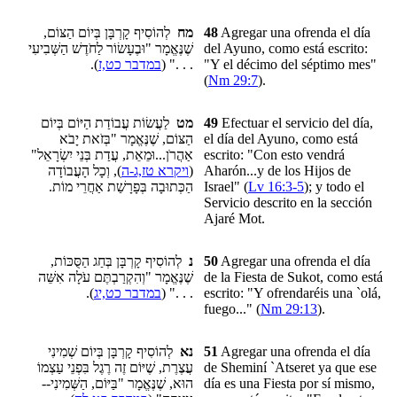
לְהוֹסִיף קָרְבָּן בְּיוֹם הַצּוֹם,
מח
48
Agregar una ofrenda el
día
שֶׁנֶּאֱמָר "וּבֶעָשׂוֹר לַחֹדֶשׁ הַשְּׁבִיעִי
del Ayuno
, como está escrito:
).
במדבר כט,ז
. . ." (
"Y el décimo del séptimo mes"
(
Nm 29:7
).
לַעֲשׂוֹת עֲבוֹדַת הַיּוֹם בְּיוֹם
מט
49
Efectuar el servicio del día,
הַצּוֹם, שֶׁנֶּאֱמָר "בְּזֹאת יָבֹא
el día del Ayuno, como está
אַהֲרֹן...וּמֵאֵת, עֲדַת בְּנֵי יִשְׂרָאֵל"
escrito: "Con esto vendrá
), וְכָל הָעֲבוֹדָה
ויקרא טז,ג-ה
(
Aharón...y de los Hijos de
הַכְּתוּבָה בְּפָרָשַׁת אַחֲרֵי מוֹת.
Israel" (
Lv 16:3-5
); y todo el
Servicio descrito en la sección
Ajaré Mot.
לְהוֹסִיף קָרְבָּן בְּחַג הַסֻּכּוֹת,
נ
50
Agregar una ofrenda el día
שֶׁנֶּאֱמָר "וְהִקְרַבְתֶּם עֹלָה אִשֵּׁה
de la Fiesta de Sukot, como está
).
במדבר כט,יג
. . ." (
escrito: "Y ofrendaréis una `olá,
fuego..." (
Nm 29:13
).
לְהוֹסִיף קָרְבָּן בְּיוֹם שְׁמִינִי
נא
51
Agregar una ofrenda el día
עֲצֶרֶת, שֶׁיּוֹם זֶה רֶגֶל בִּפְנֵי עַצְמוֹ
de Sheminí `Atseret ya que ese
הוּא, שֶׁנֶּאֱמָר "בַּיּוֹם, הַשְּׁמִינִי--
día es una Fiesta por sí mismo,