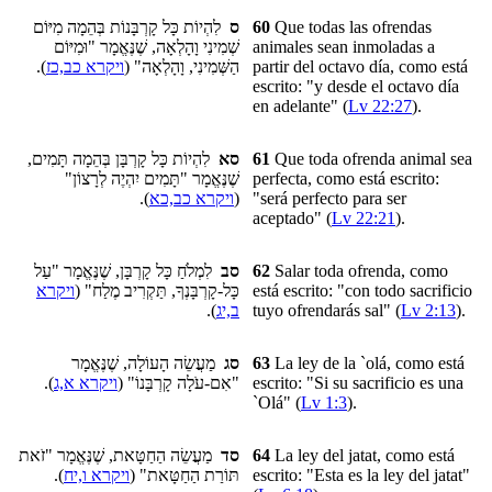
לִהְיוֹת כָּל קָרְבָּנוֹת בְּהֵמָה מִיּוֹם
ס
60
Que todas las ofrendas
שְׁמִינִי וָהָלְאָה, שֶׁנֶּאֱמָר "וּמִיּוֹם
animales sean inmoladas
a
).
ויקרא כב,כז
הַשְּׁמִינִי, וָהָלְאָה" (
partir del octavo día
, como está
escrito: "y desde el octavo día
en adelante" (
Lv 22:27
).
לִהְיוֹת כָּל קָרְבָּן בְּהֵמָה תָּמִים,
סא
61
Que toda ofrenda animal
sea
שֶׁנֶּאֱמָר "תָּמִים יִהְיֶה לְרָצוֹן"
perfecta
, como está escrito:
).
ויקרא כב,כא
(
"será perfecto para ser
aceptado" (
Lv 22:21
).
לִמְלֹחַ כָּל קָרְבָּן, שֶׁנֶּאֱמָר "עַל
סב
62
Salar toda ofrenda, como
ויקרא
כָּל-קָרְבָּנְךָ, תַּקְרִיב מֶלַח" (
está escrito: "con todo sacrificio
).
ב,יג
tuyo ofrendarás sal" (
Lv 2:13
).
מַעֲשֵׂה הָעוֹלָה, שֶׁנֶּאֱמָר
סג
63
La ley de la `olá, como está
).
ויקרא א,ג
"אִם-עֹלָה קָרְבָּנוֹ" (
escrito: "Si su sacrificio es una
`Olá" (
Lv 1:3
).
מַעֲשֵׂה הַחַטָּאת, שֶׁנֶּאֱמָר "זֹאת
סד
64
La ley del jatat, como está
).
ויקרא ו,יח
תּוֹרַת הַחַטָּאת" (
escrito: "Esta es la ley del jatat"