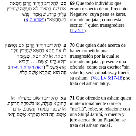
לְהַקְרִיב הַיָּחִיד קָרְבָּן חַטָּאת
סט
69
Que todo individuo
que
אִם שָׁגַג בְּמִצְוַת לֹא תַעֲשֶׂה שֶׁחַיָּבִין
errara
respecto de un Precepto
עָלֶיהָ כָּרֵת, שֶׁנֶּאֱמָר "נֶפֶשׁ
Negativo, cuya pena es karet,
).
ויקרא ה,א
כִּי-תֶחֱטָא" (
ofrende un jatat; como está
escrito: "
quien transgrediera
"
(
Lv 5:1
).
לְהַקְרִיב הַיָּחִיד קָרְבָּן אִם נִסְתַּפַּק
ע
70
Que quien dude acerca de
לוֹ אִם חָטָא בְּחֵטְא שֶׁחַיָּבִין עָלָיו
haber cometido una
חַטָּאת אוֹ לֹא חָטָא, שֶׁנֶּאֱמָר
transgresión por la cual se
"וְלֹא-יָדַע וְאָשֵׁם . . . וְהֵבִיא
ofrende un jatat, presente una
);
ראה ויקרא ה,יז-יח
אֶת-אֲשָׁמוֹ" (
ofrenda, como está escrito: "sin
וְזֶה הוּא הַנִּקְרָא אָשָׁם תָּלוּי.
saberlo, será culpable...y traerá
su asham" (
Vea Lv 5:17-18
); se
trata del asham taluy.
לְהַקְרִיב הַשּׁוֹגֵג בִּמְעִילָה, אוֹ
עא
71
Que ofrende un asham quien
הַחוֹטֵא בִּגְזֵלָה, אוֹ בְּשִׁפְחָה חֲרוּפָה,
inintencionalmente cometa
אוֹ שֶׁכָּפַר בְּפִקָּדוֹן וְנִשְׁבַּע, קָרְבָּן
“me`ilá”
, robe, se relacione con
אָשָׁם; וְזֶה הוּא הַנִּקְרָא אָשָׁם וַדַּאי.
una Shifjá Jarufá, o mienta y
jure
acerca de un Piqadón
; se
trata del asham vadaí .