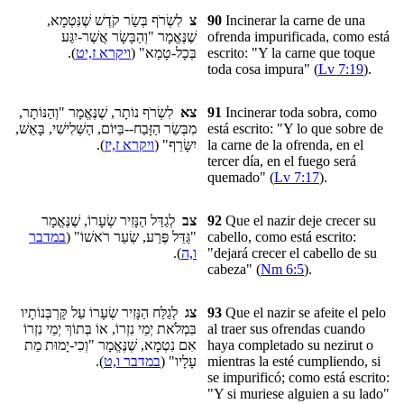
לִשְׂרֹף בְּשַׂר קֹדֶשׁ שֶׁנִּטְמָא,
צ
90
Incinerar la carne de una
שֶׁנֶּאֱמָר "וְהַבָּשָׂר אֲשֶׁר-יִגַּע
ofrenda impurificada, como está
).
ויקרא ז,יט
בְּכָל-טָמֵא" (
escrito: "Y la carne que toque
toda cosa impura" (
Lv 7:19
).
לִשְׂרֹף נוֹתָר, שֶׁנֶּאֱמָר "וְהַנּוֹתָר,
צא
91
Incinerar toda sobra, como
מִבְּשַׂר הַזָּבַח--בַּיּוֹם, הַשְּׁלִישִׁי, בָּאֵשׁ,
está escrito: "Y lo que sobre de
).
ויקרא ז,יז
יִשָּׂרֵף" (
la carne de la ofrenda, en el
tercer día, en el fuego será
quemado" (
Lv 7:17
).
לְגַדֵּל הַנָּזִיר שְׂעָרוֹ, שֶׁנֶּאֱמָר
צב
92
Que
el nazir
deje crecer su
במדבר
"גַּדֵּל פֶּרַע, שְׂעַר רֹאשׁוֹ" (
cabello, como está escrito:
).
ו,ה
"dejará crecer el cabello de su
cabeza" (
Nm 6:5
).
לְגַלַּח הַנָּזִיר שְׂעָרוֹ עַל קָּרְבְּנוֹתָיו
צג
93
Que el nazir se afeite el pelo
בִּמְלֹאת יְמֵי נִזְרוֹ, אוֹ בְּתוֹךְ יְמֵי נִזְרוֹ
al traer sus ofrendas cuando
אִם נִטְמָא, שֶׁנֶּאֱמָר "וְכִי-יָמוּת מֵת
haya completado
su nezirut
o
).
במדבר ו,ט
עָלָיו" (
mientras la esté cumpliendo, si
se impurificó; como está escrito:
"Y si muriese alguien a su lado"