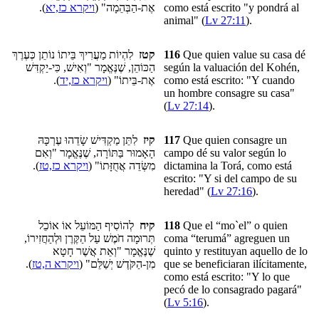
).
ויקרא כז,יא
אֶת-הַבְּהֵמָה" (
como está escrito "y pondrá al
animal" (
Lv 27:11
).
לִהְיוֹת מַעֲרִיךְ בֵּיתוֹ נוֹתֵן כְּעֶרֶךְ
קטז
116
Que quien value su casa dé
הַכּוֹהֵן, שֶׁנֶּאֱמָר "וְאִישׁ, כִּי-יַקְדִּשׁ
según la valuación del Kohén,
).
ויקרא כז,יד
אֶת-בֵּיתוֹ" (
como está escrito: "Y cuando
un hombre consagre su casa"
(
Lv 27:14
).
לִתֵּן מַקְדִּישׁ שָׂדֵהוּ עֶרְכָּהּ
קיז
117
Que quien consagre un
הָאָמוּר בַּתּוֹרָה, שֶׁנֶּאֱמָר "וְאִם
campo dé su valor según lo
).
ויקרא כז,טז
מִשְּׂדֵה אֲחֻזָּתוֹ" (
dictamina la Torá, como está
escrito: "Y si del campo de su
heredad" (
Lv 27:16
).
לְהוֹסִיף הַמּוֹעֵל אוֹ אוֹכֵל
קיח
118
Que el “mo`el” o quien
תְּרוּמָה חֹמֶשׁ עַל הַקֶּרֶן וּלְהַחֲזִירוֹ,
coma “terumá”
agreguen un
שֶׁנֶּאֱמָר "וְאֵת אֲשֶׁר חָטָא
quinto y restituyan aquello de lo
).
ויקרא ה,טז
מִן-הַקֹּדֶשׁ יְשַׁלֵּם" (
que se beneficiaran ilícitamente
,
como está escrito: "Y lo que
pecó de lo consagrado pagará"
(
Lv 5:16
).