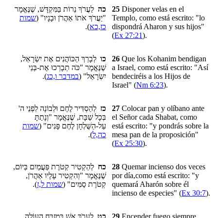
לַעֲרֹךְ נֵרוֹת בַּמִּקְדָּשׁ, שֶׁנֶּאֱמָר
כה
25
Disponer
velas
en el
שמות
"יַעֲרֹךְ אֹתוֹ אַהֲרֹן וּבָנָיו" (
Templo, como está escrito: "lo
).
כז,כא
dispondrá Aharon y sus hijos"
(
Ex 27:21
).
לְבָרַךְ הַכּוֹהֲנִים אֶת יִשְׂרָאֵל,
כו
26
Que los Kohanim bendigan
שֶׁנֶּאֱמָר "כֹּה תְבָרְכוּ אֶת-בְּנֵי
a Israel, como está escrito: "Así
).
במדבר ו,כג
יִשְׂרָאֵל" (
bendeciréis a los Hijos de
Israel" (
Nm 6:23
).
לְהַסְדִּיר לֶחֶם וּלְבוֹנָה לִפְנֵי ה'
כז
27
Colocar pan y olíbano ante
בְּכָל שַׁבָּת, שֶׁנֶּאֱמָר "וְנָתַתָּ
el Señor cada Shabat, como
שמות
עַל-הַשֻּׁלְחָן לֶחֶם פָּנִים" (
está escrito: "y pondrás sobre la
).
כה,ל
mesa pan de la proposición"
(
Ex 25:30
).
לְהַקְטִיר קְטֹרֶת פַּעֲמַיִם בְּיוֹם,
כח
28
Quemar incienso dos veces
שֶׁנֶּאֱמָר "וְהִקְטִיר עָלָיו אַהֲרֹן,
por día,como está escrito: "y
).
שמות ל,ז
קְטֹרֶת סַמִּים" (
quemará Aharón sobre él
incienso de especies" (
Ex 30:7
).
לַעֲרֹךְ אֵשׁ בְּמִזְבַּח הָעוֹלָה
כט
29
Encender fuego siempre