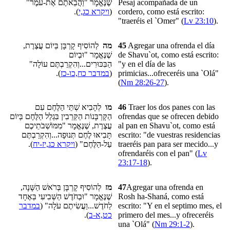
שֶׁנֶּאֱמָר "וַהֲבֵאתֶם אֶת-עֹמֶר"
Pesaj acompañada de un
).
ויקרא כג,י
(
cordero, como está escrito:
"traeréis el `Omer" (
Lv 23:10
).
לְהוֹסִיף קָרְבָּן בְּיוֹם עֲצֶרֶת,
מה
45
Agregar una ofrenda el día
שֶׁנֶּאֱמָר "וּבְיוֹם
de Shavu`ot, como está escrito:
הַבִּכּוּרִים...וְהִקְרַבְתֶּם עוֹלָה"
"y en el día de las
).
במדבר כח,כו-כז
(
primicias...ofreceréis una `Olá"
(
Nm 28:26-27
).
לְהָבִיא שְׁתֵּי הַלֶּחֶם עִם
מו
46
Traer los dos panes con las
הַקָּרְבָּנוֹת הַקְּרֵבִין בִּגְלַל הַלֶּחֶם בְּיוֹם
ofrendas que se ofrecen debido
עֲצֶרֶת, שֶׁנֶּאֱמָר "מִמּוֹשְׁבֹתֵיכֶם
al pan en Shavu`ot, como está
תָּבִיאּוּ לֶחֶם תְּנוּפָה...וְהִקְרַבְתֶּם
escrito: "de vuestras residencias
).
ויקרא כג,יז-יח
עַל-הַלֶּחֶם" (
traeréis pan para ser mecido...y
ofrendaréis con el pan" (
Lv
23:17-18
).
לְהוֹסִיף קָרְבָּן בְּרֹאשׁ הַשָּׁנָה,
מז
47
Agregar una ofrenda en
שֶׁנֶּאֱמָר "וּבַחֹדֶשׁ הַשְּׁבִיעִי בְּאֶחָד
Rosh ha-Shaná, como está
במדבר
לַחֹדֶשׁ...וַעֲשִׂיתֶם עֹלָה" (
escrito: "Y en el septimo mes, el
).
כט,א-ב
primero del mes...y ofreceréis
una `Olá" (
Nm 29:1-2
).