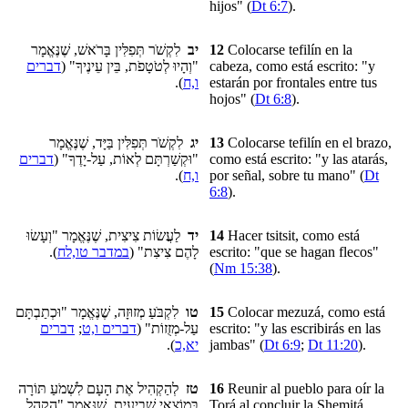
hijos" (
Dt 6:7
).
לִקְשֹׁר תְּפִלִּין בָּרֹאשׁ, שֶׁנֶּאֱמָר
יב
12
Colocarse tefilín en la
דברים
"וְהָיוּ לְטֹטָפֹת, בֵּין עֵינֶיךָ" (
cabeza, como está escrito: "y
).
ו,ח
estarán por frontales entre tus
hojos" (
Dt 6:8
).
לִקְשֹׁר תְּפִלִּין בַּיָּד, שֶׁנֶּאֱמָר
יג
13
Colocarse tefilín en el brazo,
דברים
"וּקְשַׁרְתָּם לְאוֹת, עַל-יָדֶךָ" (
como está escrito: "y las atarás,
).
ו,ח
por señal, sobre tu mano" (
Dt
6:8
).
לַעֲשׂוֹת צִיצִית, שֶׁנֶּאֱמָר "וְעָשׂוּ
יד
14
Hacer tsitsit, como está
).
במדבר טו,לח
לָהֶם צִיצִת" (
escrito: "que se hagan flecos"
(
Nm 15:38
).
לִקְבֹּעַ מְזוּזָה, שֶׁנֶּאֱמָר "וּכְתַבְתָּם
טו
15
Colocar mezuzá, como está
דברים
;
דברים ו,ט
עַל-מְזֻזוֹת" (
escrito: "y las escribirás en las
).
יא,כ
jambas" (
Dt 6:9
;
Dt 11:20
).
לְהַקְהִיל אֶת הָעָם לִשְׁמֹעַ תּוֹרָה
טז
16
Reunir al pueblo para oír la
בְּמוֹצָאֵי שְׁבִיעִית, שֶׁנֶּאֱמָר "הַקְהֵל
Torá al concluir la Shemitá,