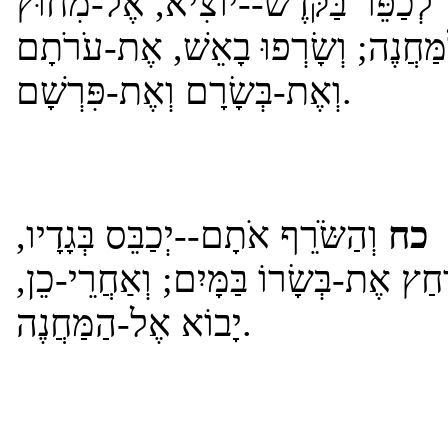
לְכַפֵּר בַּקֹּדֶשׁ--יוֹצִיא, אֶל-מִחוּץ
מַּחֲנֶה; וְשָׂרְפוּ בָאֵשׁ, אֶת-עֹרֹתָם
וְאֶת-בְּשָׂרָם וְאֶת-פִּרְשָׁם.
כח
וְהַשֹּׂרֵף אֹתָם--יְכַבֵּס בְּגָדָיו,
רָחַץ אֶת-בְּשָׂרוֹ בַּמָּיִם; וְאַחֲרֵי-כֵן
יָבוֹא אֶל-הַמַּחֲנֶה.