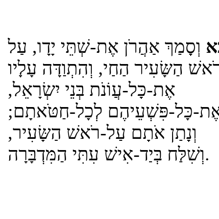
א
וְסָמַךְ אַהֲרֹן אֶת-שְׁתֵּי יָדָו, עַל
ֹאשׁ הַשָּׂעִיר הַחַי, וְהִתְוַדָּה עָלָיו
אֶת-כָּל-עֲו‍ֹנֹת בְּנֵי יִשְׂרָאֵל,
ְאֶת-כָּל-פִּשְׁעֵיהֶם לְכָל-חַטֹּאתָם
וְנָתַן אֹתָם עַל-רֹאשׁ הַשָּׂעִיר,
וְשִׁלַּח בְּיַד-אִישׁ עִתִּי הַמִּדְבָּרָה.