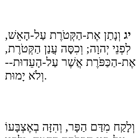
יג
וְנָתַן אֶת-הַקְּטֹרֶת עַל-הָאֵשׁ,
לִפְנֵי יְהוָה; וְכִסָּה עֲנַן הַקְּטֹרֶת,
אֶת-הַכַּפֹּרֶת אֲשֶׁר עַל-הָעֵדוּת--
וְלֹא יָמוּת.
וְלָקַח מִדַּם הַפָּר, וְהִזָּה בְאֶצְבָּעוֹ