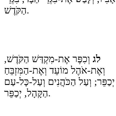
הַקֹּדֶשׁ.
לג
וְכִפֶּר אֶת-מִקְדַּשׁ הַקֹּדֶשׁ,
וְאֶת-אֹהֶל מוֹעֵד וְאֶת-הַמִּזְבֵּחַ
יְכַפֵּר; וְעַל הַכֹּהֲנִים וְעַל-כָּל-עַם
הַקָּהָל, יְכַפֵּר.