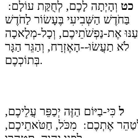
כט
וְהָיְתָה לָכֶם, לְחֻקַּת עוֹלָם:
בַּחֹדֶשׁ הַשְּׁבִיעִי בֶּעָשׂוֹר לַחֹדֶשׁ
עַנּוּ אֶת-נַפְשֹׁתֵיכֶם, וְכָל-מְלָאכָה
לֹא תַעֲשׂוּ--הָאֶזְרָח, וְהַגֵּר הַגָּר
בְּתוֹכְכֶם.
ל
כִּי-בַיּוֹם הַזֶּה יְכַפֵּר עֲלֵיכֶם,
ְטַהֵר אֶתְכֶם: מִכֹּל, חַטֹּאתֵיכֶם