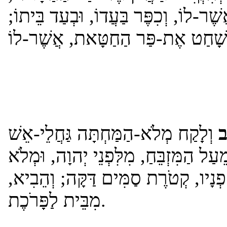
ֲשֶׁר-לוֹ, וְכִפֶּר בַּעֲדוֹ, וּבְעַד בֵּיתוֹ
ב
וְלָקַח מְלֹא-הַמַּחְתָּה גַּחֲלֵי-אֵשׁ
ֵעַל הַמִּזְבֵּחַ, מִלִּפְנֵי יְהוָה, וּמְלֹא
ָפְנָיו, קְטֹרֶת סַמִּים דַּקָּה; וְהֵבִיא
מִבֵּית לַפָּרֹכֶת.