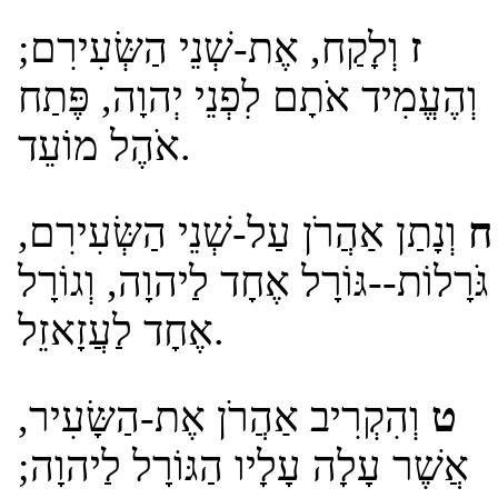
ז
וְלָקַח, אֶת-שְׁנֵי הַשְּׂעִירִם;
וְהֶעֱמִיד אֹתָם לִפְנֵי יְהוָה, פֶּתַח
אֹהֶל מוֹעֵד.
ח
וְנָתַן אַהֲרֹן עַל-שְׁנֵי הַשְּׂעִירִם,
גֹּרָלוֹת--גּוֹרָל אֶחָד לַיהוָה, וְגוֹרָל
אֶחָד לַעֲזָאזֵל.
ט
וְהִקְרִיב אַהֲרֹן אֶת-הַשָּׂעִיר,
אֲשֶׁר עָלָה עָלָיו הַגּוֹרָל לַיהוָה;