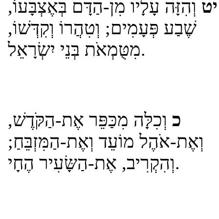
יט
וְהִזָּה עָלָיו מִן-הַדָּם בְּאֶצְבָּעוֹ,
שֶׁבַע פְּעָמִים; וְטִהֲרוֹ וְקִדְּשׁוֹ,
מִטֻּמְאֹת בְּנֵי יִשְׂרָאֵל.
כ
וְכִלָּה מִכַּפֵּר אֶת-הַקֹּדֶשׁ,
וְאֶת-אֹהֶל מוֹעֵד וְאֶת-הַמִּזְבֵּחַ;
וְהִקְרִיב, אֶת-הַשָּׂעִיר הֶחָי.