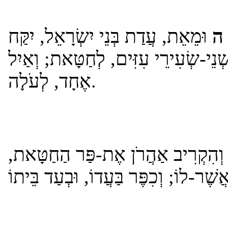
ה
וּמֵאֵת, עֲדַת בְּנֵי יִשְׂרָאֵל, יִקַּח
ְׁנֵי-שְׂעִירֵי עִזִּים, לְחַטָּאת; וְאַיִל
אֶחָד, לְעֹלָה.
וְהִקְרִיב אַהֲרֹן אֶת-פַּר הַחַטָּאת