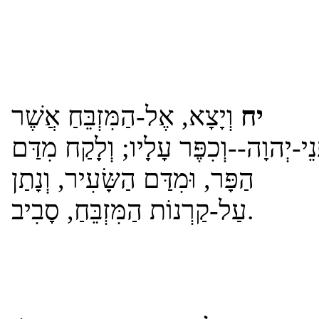
יח
וְיָצָא, אֶל-הַמִּזְבֵּחַ אֲשֶׁר
נֵי-יְהוָה--וְכִפֶּר עָלָיו; וְלָקַח מִדַּם
הַפָּר, וּמִדַּם הַשָּׂעִיר, וְנָתַן
עַל-קַרְנוֹת הַמִּזְבֵּחַ, סָבִיב.