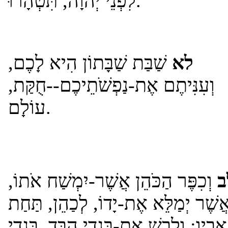
לִפְנֵי יְהוָה, תִּטְהָרוּ.
לא
שַׁבַּת שַׁבָּתוֹן הִיא לָכֶם,
וְעִנִּיתֶם אֶת-נַפְשֹׁתֵיכֶם--חֻקַּת,
עוֹלָם.
ב
וְכִפֶּר הַכֹּהֵן אֲשֶׁר-יִמְשַׁח אֹתוֹ,
אֲשֶׁר יְמַלֵּא אֶת-יָדוֹ, לְכַהֵן, תַּחַת
אָבִיו; וְלָבַשׁ אֶת-בִּגְדֵי הַבָּד, בִּגְדֵי