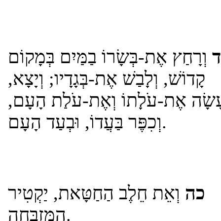
וְרָחַץ אֶת-בְּשָׂרוֹ בַמַּיִם בְּמָקוֹם
קָדוֹשׁ, וְלָבַשׁ אֶת-בְּגָדָיו; וְיָצָא,
ְעָשָׂה אֶת-עֹלָתוֹ וְאֶת-עֹלַת הָעָם
וְכִפֶּר בַּעֲדוֹ, וּבְעַד הָעָם.
כה
וְאֵת חֵלֶב הַחַטָּאת, יַקְטִיר
הַמִּזְבֵּחָה.