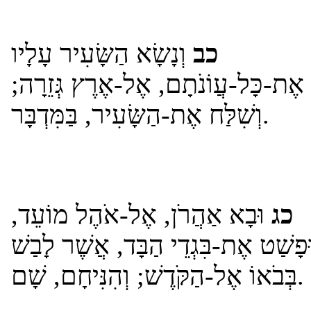
כב
וְנָשָׂא הַשָּׂעִיר עָלָיו
אֶת-כָּל-עֲו‍ֹנֹתָם, אֶל-אֶרֶץ גְּזֵרָה;
וְשִׁלַּח אֶת-הַשָּׂעִיר, בַּמִּדְבָּר.
כג
וּבָא אַהֲרֹן, אֶל-אֹהֶל מוֹעֵד,
ּפָשַׁט אֶת-בִּגְדֵי הַבָּד, אֲשֶׁר לָבַשׁ
בְּבֹאוֹ אֶל-הַקֹּדֶשׁ; וְהִנִּיחָם, שָׁם.