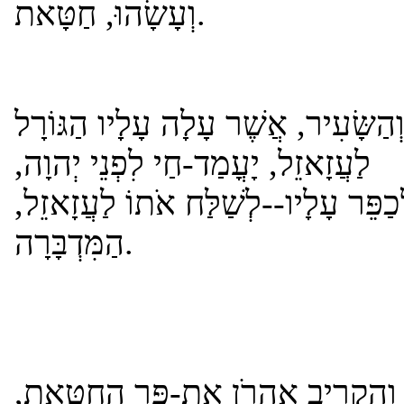
וְעָשָׂהוּ, חַטָּאת.
הַשָּׂעִיר, אֲשֶׁר עָלָה עָלָיו הַגּוֹרָל
לַעֲזָאזֵל, יָעֳמַד-חַי לִפְנֵי יְהוָה,
ְכַפֵּר עָלָיו--לְשַׁלַּח אֹתוֹ לַעֲזָאזֵל
הַמִּדְבָּרָה.
וְהִקְרִיב אַהֲרֹן אֶת-פַּר הַחַטָּאת