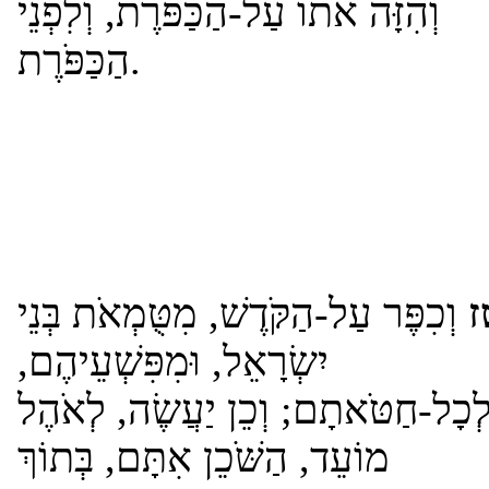
וְהִזָּה אֹתוֹ עַל-הַכַּפֹּרֶת, וְלִפְנֵי
הַכַּפֹּרֶת.
ז
וְכִפֶּר עַל-הַקֹּדֶשׁ, מִטֻּמְאֹת בְּנֵי
יִשְׂרָאֵל, וּמִפִּשְׁעֵיהֶם,
ְכָל-חַטֹּאתָם; וְכֵן יַעֲשֶׂה, לְאֹהֶל
מוֹעֵד, הַשֹּׁכֵן אִתָּם, בְּתוֹךְ