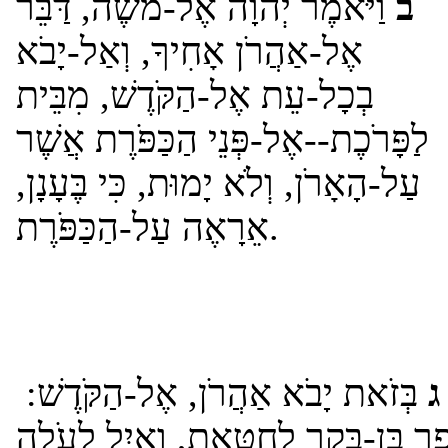
ב
וַיֹּאמֶר יְהוָה אֶל-מֹשֶׁה, דַּבֵּר
אֶל-אַהֲרֹן אָחִיךָ, וְאַל-יָבֹא
בְכָל-עֵת אֶל-הַקֹּדֶשׁ, מִבֵּית
לַפָּרֹכֶת--אֶל-פְּנֵי הַכַּפֹּרֶת אֲשֶׁר
עַל-הָאָרֹן, וְלֹא יָמוּת, כִּי בֶּעָנָן,
אֵרָאֶה עַל-הַכַּפֹּרֶת.
ג
בְּזֹאת יָבֹא אַהֲרֹן, אֶל-הַקֹּדֶשׁ: