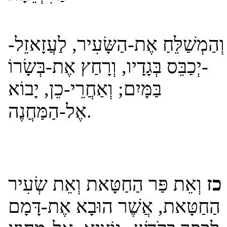
וְהַמְשַׁלֵּחַ אֶת-הַשָּׂעִיר, לַעֲזָאזֵל
-יְכַבֵּס בְּגָדָיו, וְרָחַץ אֶת-בְּשָׂרוֹ
בַּמָּיִם; וְאַחֲרֵי-כֵן, יָבוֹא
אֶל-הַמַּחֲנֶה.
כז
וְאֵת פַּר הַחַטָּאת וְאֵת שְׂעִיר
הַחַטָּאת, אֲשֶׁר הוּבָא אֶת-דָּמָם