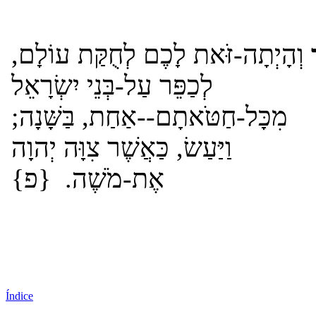
וְהָיְתָה-זֹּאת לָכֶם לְחֻקַּת עוֹלָם,
לְכַפֵּר עַל-בְּנֵי יִשְׂרָאֵל
מִכָּל-חַטֹּאתָם--אַחַת, בַּשָּׁנָה;
וַיַּעַשׂ, כַּאֲשֶׁר צִוָּה יְהוָה
אֶת-מֹשֶׁה. {פ}
Índice