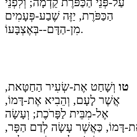
עַל-פְּנֵי הַכַּפֹּרֶת קֵדְמָה; וְלִפְנֵי
הַכַּפֹּרֶת, יַזֶּה שֶׁבַע-פְּעָמִים
מִן-הַדָּם--בְּאֶצְבָּעוֹ.
טו
וְשָׁחַט אֶת-שְׂעִיר הַחַטָּאת,
אֲשֶׁר לָעָם, וְהֵבִיא אֶת-דָּמוֹ,
אֶל-מִבֵּית לַפָּרֹכֶת; וְעָשָׂה
ֶת-דָּמוֹ, כַּאֲשֶׁר עָשָׂה לְדַם הַפָּר