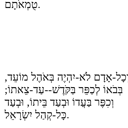
טֻמְאֹתָם.
ְכָל-אָדָם לֹא-יִהְיֶה בְּאֹהֶל מוֹעֵד
בְּבֹאוֹ לְכַפֵּר בַּקֹּדֶשׁ--עַד-צֵאתוֹ;
וְכִפֶּר בַּעֲדוֹ וּבְעַד בֵּיתוֹ, וּבְעַד
כָּל-קְהַל יִשְׂרָאֵל.