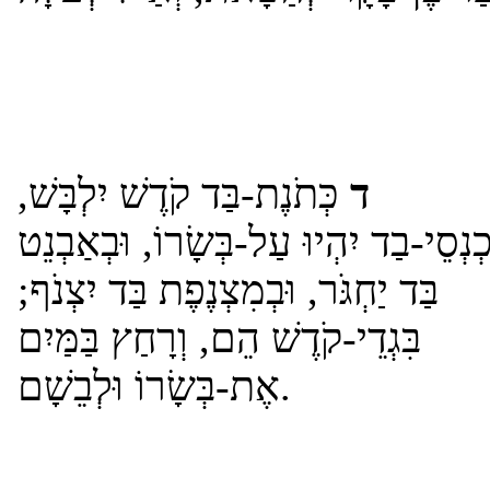
ד
כְּתֹנֶת-בַּד קֹדֶשׁ יִלְבָּשׁ,
כְנְסֵי-בַד יִהְיוּ עַל-בְּשָׂרוֹ, וּבְאַבְנֵט
בַּד יַחְגֹּר, וּבְמִצְנֶפֶת בַּד יִצְנֹף;
בִּגְדֵי-קֹדֶשׁ הֵם, וְרָחַץ בַּמַּיִם
אֶת-בְּשָׂרוֹ וּלְבֵשָׁם.