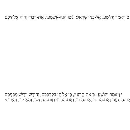
ּ הֵנָּה--וְשִׁמְעוּ, אֶת-דִּבְרֵי יְהוָה אֱלֹהֵיכֶם
ט
י
וַיֹּאמֶר יְהוֹשֻׁעַ--בְּזֹאת תֵּדְעוּן, כִּי אֵל חַי בְּקִרְבְּכֶם; וְהוֹרֵשׁ יוֹרִישׁ מִפְּנֵיכֶם