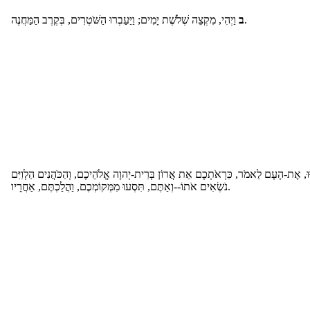
וַיְהִי, מִקְצֵה שְׁלֹשֶׁת יָמִים; וַיַּעַבְרוּ הַשֹּׁטְרִים, בְּקֶרֶב הַמַּחֲנֶה.
ב
וּוּ, אֶת-הָעָם לֵאמֹר, כִּרְאֹתְכֶם אֵת אֲרוֹן בְּרִית-יְהוָה אֱלֹהֵיכֶם, וְהַכֹּהֲנִים הַלְוִיִּם
נֹשְׂאִים אֹתוֹ--וְאַתֶּם, תִּסְעוּ מִמְּקוֹמְכֶם, וַהֲלַכְתֶּם, אַחֲרָיו.