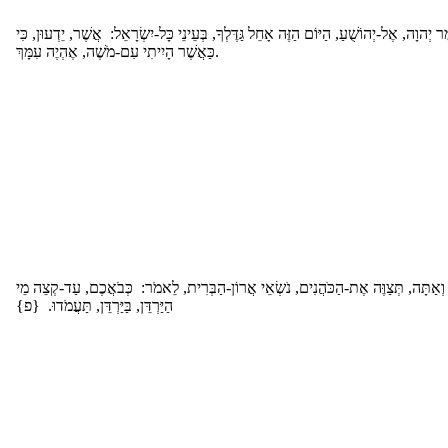
ֶר יְהוָה, אֶל-יְהוֹשֻׁעַ, הַיּוֹם הַזֶּה אָחֵל גַּדֶּלְךָ, בְּעֵינֵי כָּל-יִשְׂרָאֵל: אֲשֶׁר, יֵדְעוּן, כִּי
כַּאֲשֶׁר הָיִיתִי עִם-מֹשֶׁה, אֶהְיֶה עִמָּךְ.
ְאַתָּה, תְּצַוֶּה אֶת-הַכֹּהֲנִים, נֹשְׂאֵי אֲרוֹן-הַבְּרִית, לֵאמֹר: כְּבֹאֲכֶם, עַד-קְצֵה מֵי
הַיַּרְדֵּן, בַּיַּרְדֵּן, תַּעֲמֹדוּ. {פ}