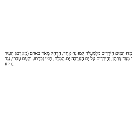
עַמְדוּ הַמַּיִם הַיֹּרְדִים מִלְמַעְלָה קָמוּ נֵד-אֶחָד, הַרְחֵק מְאֹד באדם (מֵאָדָם) הָעִיר
מִצַּד צָרְתָן, וְהַיֹּרְדִים עַל יָם הָעֲרָבָה יָם-הַמֶּלַח, תַּמּוּ נִכְרָתוּ; וְהָעָם עָבְרוּ, נֶגֶד
יְרִיחוֹ.