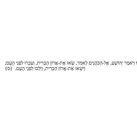
וַיֹּאמֶר יְהוֹשֻׁעַ, אֶל-הַכֹּהֲנִים לֵאמֹר, שְׂאוּ אֶת-אֲרוֹן הַבְּרִית, וְעִבְרוּ לִפְנֵי הָעָם;
וַיִּשְׂאוּ אֶת-אֲרוֹן הַבְּרִית, וַיֵּלְכוּ לִפְנֵי הָעָם. {ס}