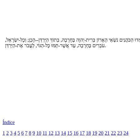
ַמְדוּ הַכֹּהֲנִים נֹשְׂאֵי הָאָרוֹן בְּרִית-יְהוָה בֶּחָרָבָה, בְּתוֹךְ הַיַּרְדֵּן--הָכֵן; וְכָל-יִשְׂרָאֵל
עֹבְרִים בֶּחָרָבָה, עַד אֲשֶׁר-תַּמּוּ כָּל-הַגּוֹי, לַעֲבֹר אֶת-הַיַּרְדֵּן.
Índice
1
2
3
4
5
6
7
8
9
10
11
12
13
14
15
16
17
18
19
20
21
22
23
24