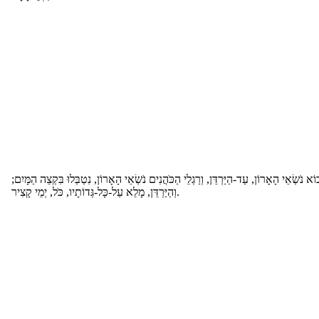
וֹא נֹשְׂאֵי הָאָרוֹן, עַד-הַיַּרְדֵּן, וְרַגְלֵי הַכֹּהֲנִים נֹשְׂאֵי הָאָרוֹן, נִטְבְּלוּ בִּקְצֵה הַמָּיִם
וְהַיַּרְדֵּן, מָלֵא עַל-כָּל-גְּדוֹתָיו, כֹּל, יְמֵי קָצִיר.