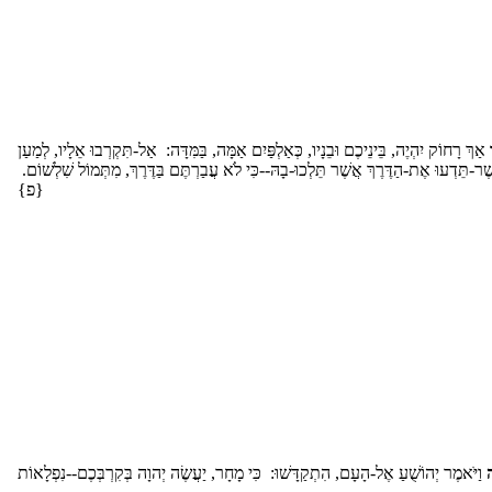
אַךְ רָחוֹק יִהְיֶה, בֵּינֵיכֶם וּבֵנָיו, כְּאַלְפַּיִם אַמָּה, בַּמִּדָּה: אַל-תִּקְרְבוּ אֵלָיו, לְמַעַן
ֶׁר-תֵּדְעוּ אֶת-הַדֶּרֶךְ אֲשֶׁר תֵּלְכוּ-בָהּ--כִּי לֹא עֲבַרְתֶּם בַּדֶּרֶךְ, מִתְּמוֹל שִׁלְשׁוֹם
{פ}