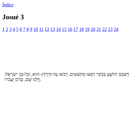
Índice
Josué 3
1
2
3
4
5
6
7
8
9
10
11
12
13
14
15
16
17
18
19
20
21
22
23
24
ַיַּשְׁכֵּם יְהוֹשֻׁעַ בַּבֹּקֶר וַיִּסְעוּ מֵהַשִּׁטִּים, וַיָּבֹאוּ עַד-הַיַּרְדֵּן--הוּא, וְכָל-בְּנֵי יִשְׂרָאֵל
וַיָּלִנוּ שָׁם, טֶרֶם יַעֲבֹרוּ.