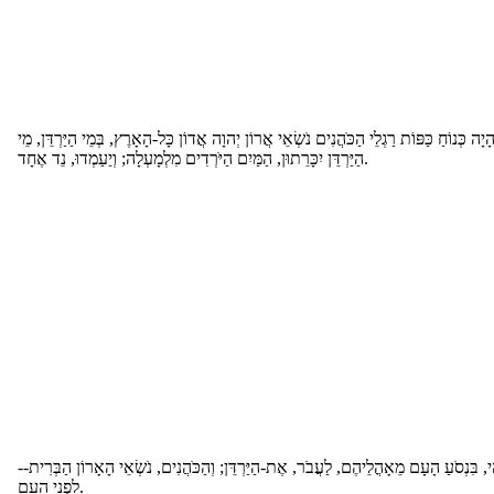
ָיָה כְּנוֹחַ כַּפּוֹת רַגְלֵי הַכֹּהֲנִים נֹשְׂאֵי אֲרוֹן יְהוָה אֲדוֹן כָּל-הָאָרֶץ, בְּמֵי הַיַּרְדֵּן, מֵי
הַיַּרְדֵּן יִכָּרֵתוּן, הַמַּיִם הַיֹּרְדִים מִלְמָעְלָה; וְיַעַמְדוּ, נֵד אֶחָד.
ְהִי, בִּנְסֹעַ הָעָם מֵאָהֳלֵיהֶם, לַעֲבֹר, אֶת-הַיַּרְדֵּן; וְהַכֹּהֲנִים, נֹשְׂאֵי הָאָרוֹן הַבְּרִית
לִפְנֵי הָעָם.