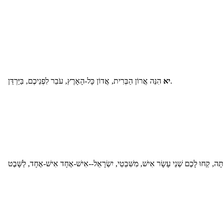
הִנֵּה אֲרוֹן הַבְּרִית, אֲדוֹן כָּל-הָאָרֶץ, עֹבֵר לִפְנֵיכֶם, בַּיַּרְדֵּן.
יא