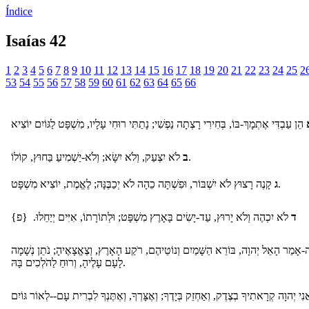
Índice
Isaías 42
1
2
3
4
5
6
7
8
9
10
11
12
13
14
15
16
17
18
19
20
21
22
23
24
25
2
53
54
55
56
57
58
59
60
61
62
63
64
65
66
לֹא יִצְעַק, וְלֹא יִשָּׂא; וְלֹא-יַשְׁמִיעַ בַּחוּץ, קוֹלוֹ.
ב
קָנֶה רָצוּץ לֹא יִשְׁבּוֹר, וּפִשְׁתָּה כֵהָה לֹא יְכַבֶּנָּה; לֶאֱמֶת, יוֹצִיא מִשְׁפָּט.
ג
ד
לֹא יִכְהֶה וְלֹא יָרוּץ, עַד-יָשִׂים בָּאָרֶץ מִשְׁפָּט; וּלְתוֹרָתוֹ, אִיִּים יְיַחֵלוּ. {פ}
-אָמַר הָאֵל יְהוָה, בּוֹרֵא הַשָּׁמַיִם וְנוֹטֵיהֶם, רֹקַע הָאָרֶץ, וְצֶאֱצָאֶיהָ; נֹתֵן נְשָׁמָה
לָעָם עָלֶיהָ, וְרוּחַ לַהֹלְכִים בָּהּ.