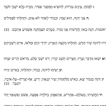
לִפְקֹחַ, עֵינַיִם עִוְרוֹת; לְהוֹצִיא מִמַּסְגֵּר אַסִּיר, מִבֵּית כֶּלֶא יֹשְׁבֵי חֹשֶׁךְ.
ז
אֲנִי יְהוָה, הוּא שְׁמִי; וּכְבוֹדִי לְאַחֵר לֹא-אֶתֵּן, וּתְהִלָּתִי לַפְּסִילִים.
ח
ִאשֹׁנוֹת, הִנֵּה-בָאוּ; וַחֲדָשׁוֹת אֲנִי מַגִּיד, בְּטֶרֶם תִּצְמַחְנָה אַשְׁמִיעַ אֶתְכֶם. {פ
ו, חֲצֵרִים תֵּשֵׁב קֵדָר; יָרֹנּוּ יֹשְׁבֵי סֶלַע, מֵרֹאשׁ הָרִים יִצְוָחוּ
יא
יָשִׂימוּ לַיהוָה, כָּבוֹד; וּתְהִלָּתוֹ, בָּאִיִּים יַגִּידוּ.
יב
יג
יְהוָה כַּגִּבּוֹר יֵצֵא, כְּאִישׁ מִלְחָמוֹת יָעִיר קִנְאָה; יָרִיעַ, אַף-יַצְרִיחַ--עַל-אֹיְבָיו,
יִתְגַּבָּר. {ס}
הֶחֱשֵׁיתִי, מֵעוֹלָם--אַחֲרִישׁ, אֶתְאַפָּק; כַּיּוֹלֵדָה אֶפְעֶה, אֶשֹּׁם וְאֶשְׁאַף יָחַד.
יד