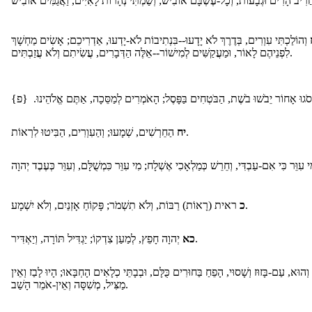
וְהוֹלַכְתִּי עִוְרִים, בְּדֶרֶךְ לֹא יָדָעוּ--בִּנְתִיבוֹת לֹא-יָדְעוּ, אַדְרִיכֵם; אָשִׂים מַחְשָׁךְ
לִפְנֵיהֶם לָאוֹר, וּמַעֲקַשִּׁים לְמִישׁוֹר--אֵלֶּה הַדְּבָרִים, עֲשִׂיתִם וְלֹא עֲזַבְתִּים.
סֹגוּ אָחוֹר יֵבֹשׁוּ בֹשֶׁת, הַבֹּטְחִים בַּפָּסֶל; הָאֹמְרִים לְמַסֵּכָה, אַתֶּם אֱלֹהֵינוּ. {פ
הַחֵרְשִׁים, שְׁמָעוּ; וְהַעִוְרִים, הַבִּיטוּ לִרְאוֹת.
יח
ראית (רָאוֹת) רַבּוֹת, וְלֹא תִשְׁמֹר; פָּקוֹחַ אָזְנַיִם, וְלֹא יִשְׁמָע.
כ
יְהוָה חָפֵץ, לְמַעַן צִדְקוֹ; יַגְדִּיל תּוֹרָה, וְיַאְדִּיר.
כא
וְהוּא, עַם-בָּזוּז וְשָׁסוּי, הָפֵחַ בַּחוּרִים כֻּלָּם, וּבְבָתֵּי כְלָאִים הָחְבָּאוּ; הָיוּ לָבַז וְאֵין
מַצִּיל, מְשִׁסָּה וְאֵין-אֹמֵר הָשַׁב.