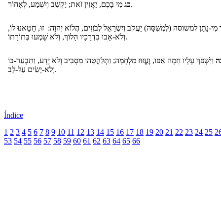
מִי בָכֶם, יַאֲזִין זֹאת; יַקְשִׁב וְיִשְׁמַע, לְאָחוֹר.
כג
מִי-נָתַן למשוסה (לִמְשִׁסָּה) יַעֲקֹב וְיִשְׂרָאֵל לְבֹזְזִים, הֲלוֹא יְהוָה: זוּ, חָטָאנוּ לוֹ,
וְלֹא-אָבוּ בִדְרָכָיו הָלוֹךְ, וְלֹא שָׁמְעוּ בְּתוֹרָתוֹ.
ה
וַיִּשְׁפֹּךְ עָלָיו חֵמָה אַפּוֹ, וֶעֱזוּז מִלְחָמָה; וַתְּלַהֲטֵהוּ מִסָּבִיב וְלֹא יָדָע, וַתִּבְעַר-בּוֹ
וְלֹא-יָשִׂים עַל-לֵב.
Índice
1
2
3
4
5
6
7
8
9
10
11
12
13
14
15
16
17
18
19
20
21
22
23
24
25
2
53
54
55
56
57
58
59
60
61
62
63
64
65
66