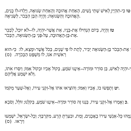
טו
כִּי-תִהְיֶיןָ לְאִישׁ שְׁתֵּי נָשִׁים, הָאַחַת אֲהוּבָה וְהָאַחַת שְׂנוּאָה, וְיָלְדוּ-לוֹ בָנִים,
הָאֲהוּבָה וְהַשְּׂנוּאָה; וְהָיָה הַבֵּן הַבְּכֹר, לַשְּׂנִיאָה.
טז
וְהָיָה, בְּיוֹם הַנְחִילוֹ אֶת-בָּנָיו, אֵת אֲשֶׁר-יִהְיֶה, לוֹ--לֹא יוּכַל, לְבַכֵּר
אֶת-בֶּן-הָאֲהוּבָה, עַל-פְּנֵי בֶן-הַשְּׂנוּאָה, הַבְּכֹר.
 אֶת-הַבְּכֹר בֶּן-הַשְּׂנוּאָה יַכִּיר, לָתֶת לוֹ פִּי שְׁנַיִם, בְּכֹל אֲשֶׁר-יִמָּצֵא, לוֹ: כִּי-הוּא
רֵאשִׁית אֹנוֹ, לוֹ מִשְׁפַּט הַבְּכֹרָה. {ס}
ִי-יִהְיֶה לְאִישׁ, בֵּן סוֹרֵר וּמוֹרֶה--אֵינֶנּוּ שֹׁמֵעַ, בְּקוֹל אָבִיו וּבְקוֹל אִמּוֹ; וְיִסְּרוּ אֹתוֹ
וְלֹא יִשְׁמַע אֲלֵיהֶם.
וְתָפְשׂוּ בוֹ, אָבִיו וְאִמּוֹ; וְהוֹצִיאוּ אֹתוֹ אֶל-זִקְנֵי עִירוֹ, וְאֶל-שַׁעַר מְקֹמוֹ.
יט
וְאָמְרוּ אֶל-זִקְנֵי עִירוֹ, בְּנֵנוּ זֶה סוֹרֵר וּמֹרֶה--אֵינֶנּוּ שֹׁמֵעַ, בְּקֹלֵנוּ; זוֹלֵל, וְסֹבֵא.
כ
ָמֻהוּ כָּל-אַנְשֵׁי עִירוֹ בָאֲבָנִים, וָמֵת, וּבִעַרְתָּ הָרָע, מִקִּרְבֶּךָ; וְכָל-יִשְׂרָאֵל, יִשְׁמְעוּ
וְיִרָאוּ. {ס}