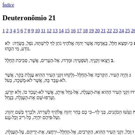
Índice
Deuteronômio 21
1
2
3
4
5
6
7
8
9
10
11
12
13
14
15
16
17
18
19
20
21
22
23
24
25
2
כִּי-יִמָּצֵא חָלָל, בָּאֲדָמָה אֲשֶׁר יְהוָה אֱלֹהֶיךָ נֹתֵן לְךָ לְרִשְׁתָּהּ, נֹפֵל, בַּשָּׂדֶה: לֹא
נוֹדַע, מִי הִכָּהוּ.
וְיָצְאוּ זְקֵנֶיךָ, וְשֹׁפְטֶיךָ; וּמָדְדוּ, אֶל-הֶעָרִים, אֲשֶׁר, סְבִיבֹת הֶחָלָל.
ב
ג
וְהָיָה הָעִיר, הַקְּרֹבָה אֶל-הֶחָלָל--וְלָקְחוּ זִקְנֵי הָעִיר הַהִוא עֶגְלַת בָּקָר, אֲשֶׁר
לֹא-עֻבַּד בָּהּ, אֲשֶׁר לֹא-מָשְׁכָה, בְּעֹל.
ִדוּ זִקְנֵי הָעִיר הַהִוא אֶת-הָעֶגְלָה, אֶל-נַחַל אֵיתָן, אֲשֶׁר לֹא-יֵעָבֵד בּוֹ, וְלֹא יִזָּרֵעַ
וְעָרְפוּ-שָׁם אֶת-הָעֶגְלָה, בַּנָּחַל.
וְנִגְּשׁוּ הַכֹּהֲנִים, בְּנֵי לֵוִי--כִּי בָם בָּחַר יְהוָה אֱלֹהֶיךָ לְשָׁרְתוֹ, וּלְבָרֵךְ בְּשֵׁם יְהוָה;
וְעַל-פִּיהֶם יִהְיֶה, כָּל-רִיב וְכָל-נָגַע.
ו
וְכֹל, זִקְנֵי הָעִיר הַהִוא, הַקְּרֹבִים, אֶל-הֶחָלָל--יִרְחֲצוּ, אֶת-יְדֵיהֶם, עַל-הָעֶגְלָה,