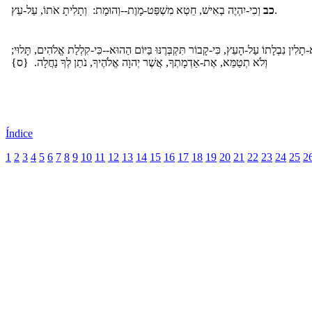
וְכִי-יִהְיֶה בְאִישׁ, חֵטְא מִשְׁפַּט-מָוֶת--וְהוּמָת: וְתָלִיתָ אֹתוֹ, עַל-עֵץ.
כב
תָלִין נִבְלָתוֹ עַל-הָעֵץ, כִּי-קָבוֹר תִּקְבְּרֶנּוּ בַּיּוֹם הַהוּא--כִּי-קִלְלַת אֱלֹהִים, תָּלוּי
וְלֹא תְטַמֵּא, אֶת-אַדְמָתְךָ, אֲשֶׁר יְהוָה אֱלֹהֶיךָ, נֹתֵן לְךָ נַחֲלָה. {ס}
Índice
1
2
3
4
5
6
7
8
9
10
11
12
13
14
15
16
17
18
19
20
21
22
23
24
25
2