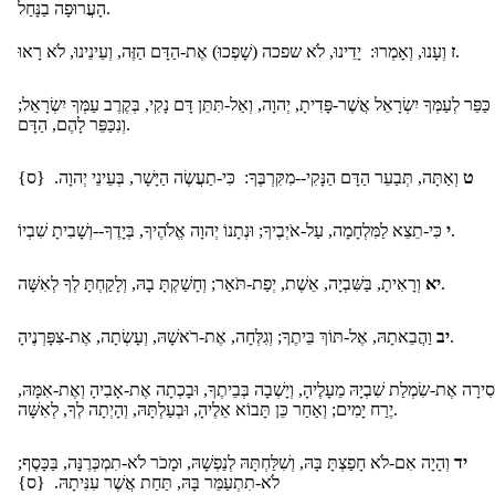
הָעֲרוּפָה בַנָּחַל.
וְעָנוּ, וְאָמְרוּ: יָדֵינוּ, לֹא שפכה (שָׁפְכוּ) אֶת-הַדָּם הַזֶּה, וְעֵינֵינוּ, לֹא רָאוּ.
ז
כַּפֵּר לְעַמְּךָ יִשְׂרָאֵל אֲשֶׁר-פָּדִיתָ, יְהוָה, וְאַל-תִּתֵּן דָּם נָקִי, בְּקֶרֶב עַמְּךָ יִשְׂרָאֵל;
וְנִכַּפֵּר לָהֶם, הַדָּם.
ט
וְאַתָּה, תְּבַעֵר הַדָּם הַנָּקִי--מִקִּרְבֶּךָ: כִּי-תַעֲשֶׂה הַיָּשָׁר, בְּעֵינֵי יְהוָה. {ס}
כִּי-תֵצֵא לַמִּלְחָמָה, עַל-אֹיְבֶיךָ; וּנְתָנוֹ יְהוָה אֱלֹהֶיךָ, בְּיָדֶךָ--וְשָׁבִיתָ שִׁבְיוֹ.
י
וְרָאִיתָ, בַּשִּׁבְיָה, אֵשֶׁת, יְפַת-תֹּאַר; וְחָשַׁקְתָּ בָהּ, וְלָקַחְתָּ לְךָ לְאִשָּׁה.
יא
וַהֲבֵאתָהּ, אֶל-תּוֹךְ בֵּיתֶךָ; וְגִלְּחָה, אֶת-רֹאשָׁהּ, וְעָשְׂתָה, אֶת-צִפָּרְנֶיהָ.
יב
ֵסִירָה אֶת-שִׂמְלַת שִׁבְיָהּ מֵעָלֶיהָ, וְיָשְׁבָה בְּבֵיתֶךָ, וּבָכְתָה אֶת-אָבִיהָ וְאֶת-אִמָּהּ
יֶרַח יָמִים; וְאַחַר כֵּן תָּבוֹא אֵלֶיהָ, וּבְעַלְתָּהּ, וְהָיְתָה לְךָ, לְאִשָּׁה.
יד
וְהָיָה אִם-לֹא חָפַצְתָּ בָּהּ, וְשִׁלַּחְתָּהּ לְנַפְשָׁהּ, וּמָכֹר לֹא-תִמְכְּרֶנָּה, בַּכָּסֶף;
לֹא-תִתְעַמֵּר בָּהּ, תַּחַת אֲשֶׁר עִנִּיתָהּ. {ס}