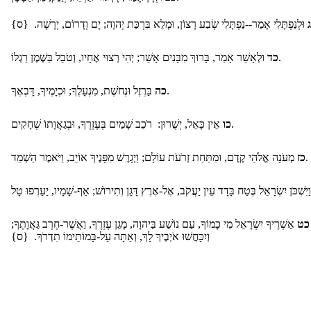
וּלְנַפְתָּלִי אָמַר--נַפְתָּלִי שְׂבַע רָצוֹן, וּמָלֵא בִּרְכַּת יְהוָה; יָם וְדָרוֹם, יְרָשָׁה. {ס}
וּלְאָשֵׁר אָמַר, בָּרוּךְ מִבָּנִים אָשֵׁר; יְהִי רְצוּי אֶחָיו, וְטֹבֵל בַּשֶּׁמֶן רַגְלוֹ.
כד
בַּרְזֶל וּנְחֹשֶׁת, מִנְעָלֶךָ; וּכְיָמֶיךָ, דָּבְאֶךָ.
כה
אֵין כָּאֵל, יְשֻׁרוּן: רֹכֵב שָׁמַיִם בְּעֶזְרֶךָ, וּבְגַאֲוָתוֹ שְׁחָקִים.
כו
מְעֹנָה אֱלֹהֵי קֶדֶם, וּמִתַּחַת זְרֹעֹת עוֹלָם; וַיְגָרֶשׁ מִפָּנֶיךָ אוֹיֵב, וַיֹּאמֶר הַשְׁמֵד.
כז
כט
אַשְׁרֶיךָ יִשְׂרָאֵל מִי כָמוֹךָ, עַם נוֹשַׁע בַּיהוָה, מָגֵן עֶזְרֶךָ, וַאֲשֶׁר-חֶרֶב גַּאֲוָתֶךָ;
וְיִכָּחֲשׁוּ אֹיְבֶיךָ לָךְ, וְאַתָּה עַל-בָּמוֹתֵימוֹ תִדְרֹךְ. {ס}