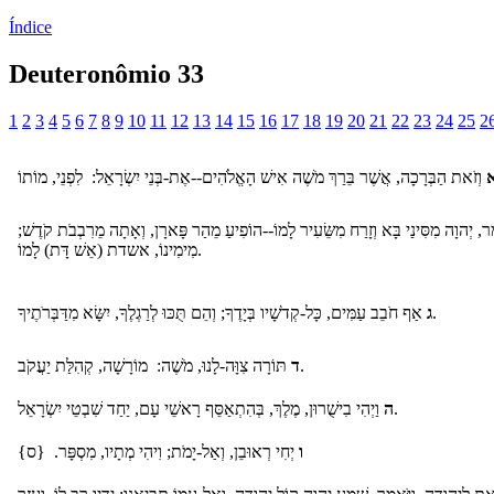
Índice
Deuteronômio 33
1
2
3
4
5
6
7
8
9
10
11
12
13
14
15
16
17
18
19
20
21
22
23
24
25
2
מַר, יְהוָה מִסִּינַי בָּא וְזָרַח מִשֵּׂעִיר לָמוֹ--הוֹפִיעַ מֵהַר פָּארָן, וְאָתָה מֵרִבְבֹת קֹדֶשׁ
מִימִינוֹ, אשדת (אֵשׁ דָּת) לָמוֹ.
אַף חֹבֵב עַמִּים, כָּל-קְדֹשָׁיו בְּיָדֶךָ; וְהֵם תֻּכּוּ לְרַגְלֶךָ, יִשָּׂא מִדַּבְּרֹתֶיךָ.
ג
תּוֹרָה צִוָּה-לָנוּ, מֹשֶׁה: מוֹרָשָׁה, קְהִלַּת יַעֲקֹב.
ד
וַיְהִי בִישֻׁרוּן, מֶלֶךְ, בְּהִתְאַסֵּף רָאשֵׁי עָם, יַחַד שִׁבְטֵי יִשְׂרָאֵל.
ה
ו
יְחִי רְאוּבֵן, וְאַל-יָמֹת; וִיהִי מְתָיו, מִסְפָּר. {ס}