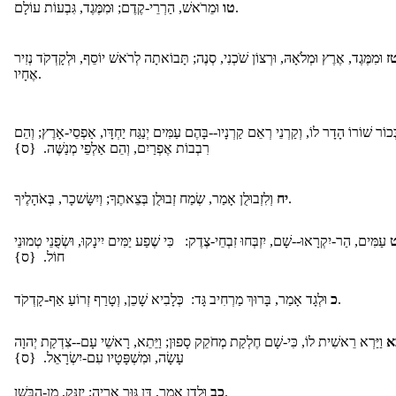
וּמֵרֹאשׁ, הַרְרֵי-קֶדֶם; וּמִמֶּגֶד, גִּבְעוֹת עוֹלָם.
טו
ז
וּמִמֶּגֶד, אֶרֶץ וּמְלֹאָהּ, וּרְצוֹן שֹׁכְנִי, סְנֶה; תָּבוֹאתָה לְרֹאשׁ יוֹסֵף, וּלְקָדְקֹד נְזִיר
אֶחָיו.
כוֹר שׁוֹרוֹ הָדָר לוֹ, וְקַרְנֵי רְאֵם קַרְנָיו--בָּהֶם עַמִּים יְנַגַּח יַחְדָּו, אַפְסֵי-אָרֶץ; וְהֵם
רִבְבוֹת אֶפְרַיִם, וְהֵם אַלְפֵי מְנַשֶּׁה. {ס}
וְלִזְבוּלֻן אָמַר, שְׂמַח זְבוּלֻן בְּצֵאתֶךָ; וְיִשָּׂשכָר, בְּאֹהָלֶיךָ.
יח
ט
עַמִּים, הַר-יִקְרָאוּ--שָׁם, יִזְבְּחוּ זִבְחֵי-צֶדֶק: כִּי שֶׁפַע יַמִּים יִינָקוּ, וּשְׂפֻנֵי טְמוּנֵי
חוֹל. {ס}
וּלְגָד אָמַר, בָּרוּךְ מַרְחִיב גָּד: כְּלָבִיא שָׁכֵן, וְטָרַף זְרוֹעַ אַף-קָדְקֹד.
כ
א
וַיַּרְא רֵאשִׁית לוֹ, כִּי-שָׁם חֶלְקַת מְחֹקֵק סָפוּן; וַיֵּתֵא, רָאשֵׁי עָם--צִדְקַת יְהוָה
עָשָׂה, וּמִשְׁפָּטָיו עִם-יִשְׂרָאֵל. {ס}
וּלְדָן אָמַר, דָּן גּוּר אַרְיֵה; יְזַנֵּק, מִן-הַבָּשָׁן.
כב