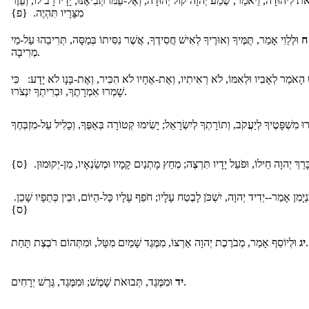
את לִיהוּדָה, וַיֹּאמַר, שְׁמַע יְהוָה קוֹל יְהוּדָה, וְאֶל-עַמּוֹ תְּבִיאֶנּוּ; יָדָיו רָב לוֹ, וְעֵזֶר
מִצָּרָיו תִּהְיֶה. {פ}
ח
וּלְלֵוִי אָמַר, תֻּמֶּיךָ וְאוּרֶיךָ לְאִישׁ חֲסִידֶךָ, אֲשֶׁר נִסִּיתוֹ בְּמַסָּה, תְּרִיבֵהוּ עַל-מֵי
מְרִיבָה.
הָאֹמֵר לְאָבִיו וּלְאִמּוֹ, לֹא רְאִיתִיו, וְאֶת-אֶחָיו לֹא הִכִּיר, וְאֶת-בָּנָו לֹא יָדָע: כִּי
שָׁמְרוּ אִמְרָתֶךָ, וּבְרִיתְךָ יִנְצֹרוּ.
ָּרֵךְ יְהוָה חֵילוֹ, וּפֹעַל יָדָיו תִּרְצֶה; מְחַץ מָתְנַיִם קָמָיו וּמְשַׂנְאָיו, מִן-יְקוּמוּן. {ס
נְיָמִן אָמַר--יְדִיד יְהוָה, יִשְׁכֹּן לָבֶטַח עָלָיו; חֹפֵף עָלָיו כָּל-הַיּוֹם, וּבֵין כְּתֵפָיו שָׁכֵן
{ס}
וּלְיוֹסֵף אָמַר, מְבֹרֶכֶת יְהוָה אַרְצוֹ, מִמֶּגֶד שָׁמַיִם מִטָּל, וּמִתְּהוֹם רֹבֶצֶת תָּחַת.
יג
וּמִמֶּגֶד, תְּבוּאֹת שָׁמֶשׁ; וּמִמֶּגֶד, גֶּרֶשׁ יְרָחִים.
יד