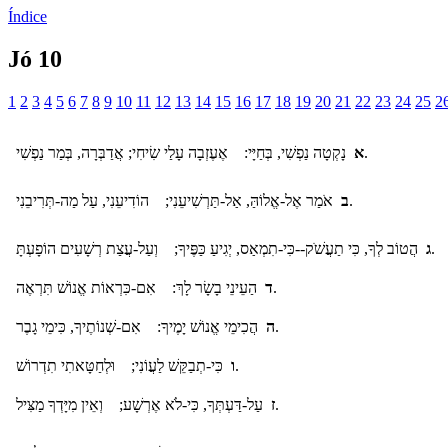
Índice
Jó 10
1
2
3
4
5
6
7
8
9
10
11
12
13
14
15
16
17
18
19
20
21
22
23
24
25
2
נָקְטָה נַפְשִׁי, בְּחַיָּי: אֶעֶזְבָה עָלַי שִׂיחִי; אֲדַבְּרָה, בְּמַר נַפְשִׁי.
א
אֹמַר אֶל-אֱלוֹהַּ, אַל-תַּרְשִׁיעֵנִי; הוֹדִיעֵנִי, עַל מַה-תְּרִיבֵנִי.
ב
הֲטוֹב לְךָ, כִּי תַעֲשֹׁק--כִּי-תִמְאַס, יְגִיעַ כַּפֶּיךָ; וְעַל-עֲצַת רְשָׁעִים הוֹפָעְתָּ.
ג
הַעֵינֵי בָשָׂר לָךְ: אִם-כִּרְאוֹת אֱנוֹשׁ תִּרְאֶה.
ד
הֲכִימֵי אֱנוֹשׁ יָמֶיךָ: אִם-שְׁנוֹתֶיךָ, כִּימֵי גָבֶר.
ה
כִּי-תְבַקֵּשׁ לַעֲו‍ֹנִי; וּלְחַטָּאתִי תִדְרוֹשׁ.
ו
עַל-דַּעְתְּךָ, כִּי-לֹא אֶרְשָׁע; וְאֵין מִיָּדְךָ מַצִּיל.
ז