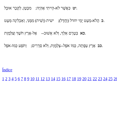
כַּאֲשֶׁר לֹא-הָיִיתִי אֶהְיֶה; מִבֶּטֶן, לַקֶּבֶר אוּבָל.
יט
הֲלֹא-מְעַט יָמַי יחדל (וַחֲדָל); ישית (וְשִׁית) מִמֶּנִּי, וְאַבְלִיגָה מְּעָט.
כ
בְּטֶרֶם אֵלֵךְ, וְלֹא אָשׁוּב-- אֶל-אֶרֶץ חֹשֶׁךְ וְצַלְמָוֶת.
כא
אֶרֶץ עֵפָתָה, כְּמוֹ אֹפֶל--צַלְמָוֶת, וְלֹא סְדָרִים; וַתֹּפַע כְּמוֹ-אֹפֶל.
כב
Índice
1
2
3
4
5
6
7
8
9
10
11
12
13
14
15
16
17
18
19
20
21
22
23
24
25
2