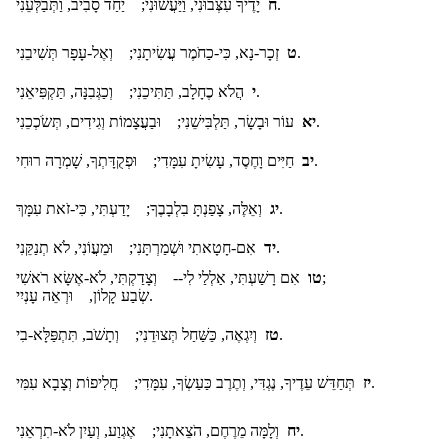
יָדֶיךָ עִצְּבוּנִי, וַיַּעֲשׂוּנִי; יַחַד סָבִיב, וַתְּבַלְּעֵנִי.
ח
זְכָר-נָא, כִּי-כַחֹמֶר עֲשִׂיתָנִי; וְאֶל-עָפָר תְּשִׁיבֵנִי.
ט
הֲלֹא כֶחָלָב, תַּתִּיכֵנִי; וְכַגְּבִנָּה, תַּקְפִּיאֵנִי.
י
עוֹר וּבָשָׂר, תַּלְבִּישֵׁנִי; וּבַעֲצָמוֹת וְגִידִים, תְּשֹׂכְכֵנִי.
יא
חַיִּים וָחֶסֶד, עָשִׂיתָ עִמָּדִי; וּפְקֻדָּתְךָ, שָׁמְרָה רוּחִי.
יב
וְאֵלֶּה, צָפַנְתָּ בִלְבָבֶךָ; יָדַעְתִּי, כִּי-זֹאת עִמָּךְ.
יג
אִם-חָטָאתִי וּשְׁמַרְתָּנִי; וּמֵעֲו‍ֹנִי, לֹא תְנַקֵּנִי.
יד
אִם רָשַׁעְתִּי, אַלְלַי לִי-- וְצָדַקְתִּי, לֹא-אֶשָּׂא רֹאשִׁי;
טו
שְׂבַע קָלוֹן, וּרְאֵה עָנְיִי.
וְיִגְאֶה, כַּשַּׁחַל תְּצוּדֵנִי; וְתָשֹׁב, תִּתְפַּלָּא-בִי.
טז
תְּחַדֵּשׁ עֵדֶיךָ, נֶגְדִּי, וְתֶרֶב כַּעַשְׂךָ, עִמָּדִי; חֲלִיפוֹת וְצָבָא עִמִּי.
יז
וְלָמָּה מֵרֶחֶם, הֹצֵאתָנִי; אֶגְוַע, וְעַיִן לֹא-תִרְאֵנִי.
יח