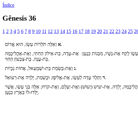
Índice
Gênesis 36
1
2
3
4
5
6
7
8
9
10
11
12
13
14
15
16
17
18
19
20
21
22
23
24
25
2
וְאֵלֶּה תֹּלְדוֹת עֵשָׂו, הוּא אֱדוֹם.
א
ֵשָׂו לָקַח אֶת-נָשָׁיו, מִבְּנוֹת כְּנָעַן: אֶת-עָדָה, בַּת-אֵילוֹן הַחִתִּי, וְאֶת-אָהֳלִיבָמָה
בַּת-עֲנָה, בַּת-צִבְעוֹן הַחִוִּי.
וְאֶת-בָּשְׂמַת בַּת-יִשְׁמָעֵאל, אֲחוֹת נְבָיוֹת.
ג
וַתֵּלֶד עָדָה לְעֵשָׂו, אֶת-אֱלִיפָז; וּבָשְׂמַת, יָלְדָה אֶת-רְעוּאֵל.
ד
הֳלִיבָמָה, יָלְדָה, אֶת-יעיש (יְעוּשׁ) וְאֶת-יַעְלָם, וְאֶת-קֹרַח; אֵלֶּה בְּנֵי עֵשָׂו, אֲשֶׁר
יֻלְּדוּ-לוֹ בְּאֶרֶץ כְּנָעַן.