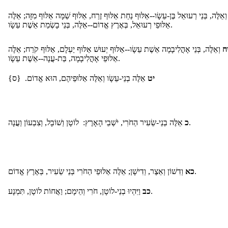
ְאֵלֶּה, בְּנֵי רְעוּאֵל בֶּן-עֵשָׂו--אַלּוּף נַחַת אַלּוּף זֶרַח, אַלּוּף שַׁמָּה אַלּוּף מִזָּה; אֵלֶּה
אַלּוּפֵי רְעוּאֵל, בְּאֶרֶץ אֱדוֹם--אֵלֶּה, בְּנֵי בָשְׂמַת אֵשֶׁת עֵשָׂו.
ח
וְאֵלֶּה, בְּנֵי אָהֳלִיבָמָה אֵשֶׁת עֵשָׂו--אַלּוּף יְעוּשׁ אַלּוּף יַעְלָם, אַלּוּף קֹרַח; אֵלֶּה
אַלּוּפֵי אָהֳלִיבָמָה, בַּת-עֲנָה--אֵשֶׁת עֵשָׂו.
יט
אֵלֶּה בְנֵי-עֵשָׂו וְאֵלֶּה אַלּוּפֵיהֶם, הוּא אֱדוֹם. {ס}
אֵלֶּה בְנֵי-שֵׂעִיר הַחֹרִי, יֹשְׁבֵי הָאָרֶץ: לוֹטָן וְשׁוֹבָל, וְצִבְעוֹן וַעֲנָה.
כ
וְדִשׁוֹן וְאֵצֶר, וְדִישָׁן; אֵלֶּה אַלּוּפֵי הַחֹרִי בְּנֵי שֵׂעִיר, בְּאֶרֶץ אֱדוֹם.
כא
וַיִּהְיוּ בְנֵי-לוֹטָן, חֹרִי וְהֵימָם; וַאֲחוֹת לוֹטָן, תִּמְנָע.
כב