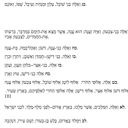
וְאֵלֶּה בְּנֵי שׁוֹבָל, עַלְוָן וּמָנַחַת וְעֵיבָל, שְׁפוֹ, וְאוֹנָם.
כג
אֵלֶּה בְנֵי-צִבְעוֹן, וְאַיָּה וַעֲנָה; הוּא עֲנָה, אֲשֶׁר מָצָא אֶת-הַיֵּמִם בַּמִּדְבָּר, בִּרְעֹתוֹ
אֶת-הַחֲמֹרִים, לְצִבְעוֹן אָבִיו.
וְאֵלֶּה בְנֵי-עֲנָה, דִּשֹׁן; וְאָהֳלִיבָמָה, בַּת-עֲנָה.
כה
וְאֵלֶּה, בְּנֵי דִישָׁן--חֶמְדָּן וְאֶשְׁבָּן, וְיִתְרָן וּכְרָן.
כו
אֵלֶּה, בְּנֵי-אֵצֶר--בִּלְהָן וְזַעֲוָן, וַעֲקָן.
כז
אֵלֶּה בְנֵי-דִישָׁן, עוּץ וַאֲרָן.
כח
אֵלֶּה, אַלּוּפֵי הַחֹרִי: אַלּוּף לוֹטָן אַלּוּף שׁוֹבָל, אַלּוּף צִבְעוֹן אַלּוּף עֲנָה.
כט
לּוּף דִּשֹׁן אַלּוּף אֵצֶר, אַלּוּף דִּישָׁן; אֵלֶּה אַלּוּפֵי הַחֹרִי לְאַלֻּפֵיהֶם, בְּאֶרֶץ שֵׂעִיר
{פ}
וְאֵלֶּה, הַמְּלָכִים, אֲשֶׁר מָלְכוּ, בְּאֶרֶץ אֱדוֹם--לִפְנֵי מְלָךְ-מֶלֶךְ, לִבְנֵי יִשְׂרָאֵל.
לא
וַיִּמְלֹךְ בֶּאֱדוֹם, בֶּלַע בֶּן-בְּעוֹר; וְשֵׁם עִירוֹ, דִּנְהָבָה.
לב