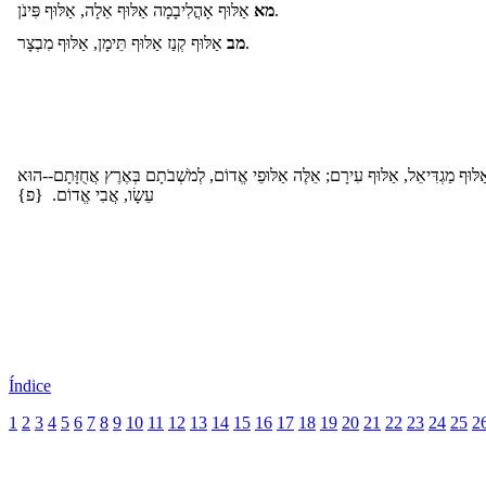
אַלּוּף אָהֳלִיבָמָה אַלּוּף אֵלָה, אַלּוּף פִּינֹן.
מא
אַלּוּף קְנַז אַלּוּף תֵּימָן, אַלּוּף מִבְצָר.
מב
לּוּף מַגְדִּיאֵל, אַלּוּף עִירָם; אֵלֶּה אַלּוּפֵי אֱדוֹם, לְמֹשְׁבֹתָם בְּאֶרֶץ אֲחֻזָּתָם--הוּא
עֵשָׂו, אֲבִי אֱדוֹם. {פ}
Índice
1
2
3
4
5
6
7
8
9
10
11
12
13
14
15
16
17
18
19
20
21
22
23
24
25
2