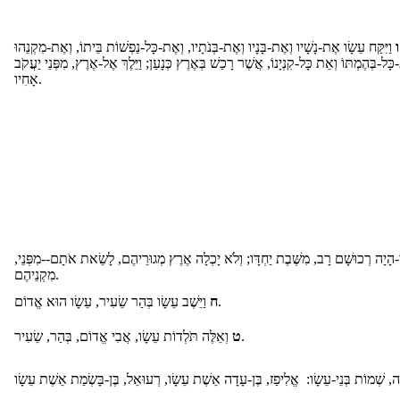
ו
וַיִּקַּח עֵשָׂו אֶת-נָשָׁיו וְאֶת-בָּנָיו וְאֶת-בְּנֹתָיו, וְאֶת-כָּל-נַפְשׁוֹת בֵּיתוֹ, וְאֶת-מִקְנֵהוּ
כָּל-בְּהֶמְתּוֹ וְאֵת כָּל-קִנְיָנוֹ, אֲשֶׁר רָכַשׁ בְּאֶרֶץ כְּנָעַן; וַיֵּלֶךְ אֶל-אֶרֶץ, מִפְּנֵי יַעֲקֹב
אָחִיו.
י-הָיָה רְכוּשָׁם רָב, מִשֶּׁבֶת יַחְדָּו; וְלֹא יָכְלָה אֶרֶץ מְגוּרֵיהֶם, לָשֵׂאת אֹתָם--מִפְּנֵי
מִקְנֵיהֶם.
וַיֵּשֶׁב עֵשָׂו בְּהַר שֵׂעִיר, עֵשָׂו הוּא אֱדוֹם.
ח
וְאֵלֶּה תֹּלְדוֹת עֵשָׂו, אֲבִי אֱדוֹם, בְּהַר, שֵׂעִיר.
ט