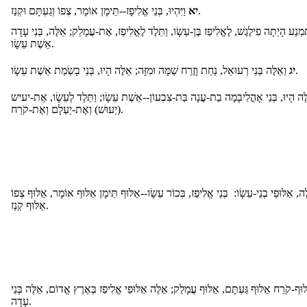
וַיִּהְיוּ, בְּנֵי אֱלִיפָז--תֵּימָן אוֹמָר, צְפוֹ וְגַעְתָּם וּקְנַז.
יא
מְנַע הָיְתָה פִילֶגֶשׁ, לֶאֱלִיפַז בֶּן-עֵשָׂו, וַתֵּלֶד לֶאֱלִיפַז, אֶת-עֲמָלֵק; אֵלֶּה, בְּנֵי עָדָה
אֵשֶׁת עֵשָׂו.
וְאֵלֶּה בְּנֵי רְעוּאֵל, נַחַת וָזֶרַח שַׁמָּה וּמִזָּה; אֵלֶּה הָיוּ, בְּנֵי בָשְׂמַת אֵשֶׁת עֵשָׂו.
יג
ֶּה הָיוּ, בְּנֵי אָהֳלִיבָמָה בַת-עֲנָה בַּת-צִבְעוֹן--אֵשֶׁת עֵשָׂו; וַתֵּלֶד לְעֵשָׂו, אֶת-יעיש
(יְעוּשׁ) וְאֶת-יַעְלָם וְאֶת-קֹרַח.
ה, אַלּוּפֵי בְנֵי-עֵשָׂו: בְּנֵי אֱלִיפַז, בְּכוֹר עֵשָׂו--אַלּוּף תֵּימָן אַלּוּף אוֹמָר, אַלּוּף צְפוֹ
אַלּוּף קְנַז.
וּף-קֹרַח אַלּוּף גַּעְתָּם, אַלּוּף עֲמָלֵק; אֵלֶּה אַלּוּפֵי אֱלִיפַז בְּאֶרֶץ אֱדוֹם, אֵלֶּה בְּנֵי
עָדָה.