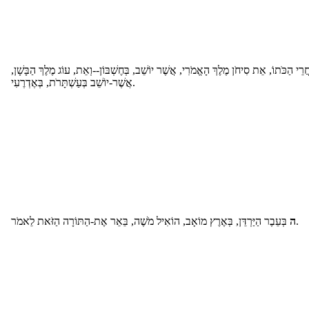
ֲרֵי הַכֹּתוֹ, אֵת סִיחֹן מֶלֶךְ הָאֱמֹרִי, אֲשֶׁר יוֹשֵׁב, בְּחֶשְׁבּוֹן--וְאֵת, עוֹג מֶלֶךְ הַבָּשָׁן
אֲשֶׁר-יוֹשֵׁב בְּעַשְׁתָּרֹת, בְּאֶדְרֶעִי.
בְּעֵבֶר הַיַּרְדֵּן, בְּאֶרֶץ מוֹאָב, הוֹאִיל מֹשֶׁה, בֵּאֵר אֶת-הַתּוֹרָה הַזֹּאת לֵאמֹר.
ה