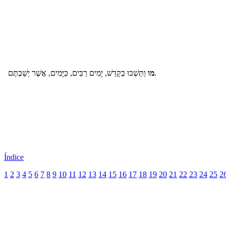
וַתֵּשְׁבוּ בְקָדֵשׁ, יָמִים רַבִּים, כַּיָּמִים, אֲשֶׁר יְשַׁבְתֶּם.
מו
Índice
1
2
3
4
5
6
7
8
9
10
11
12
13
14
15
16
17
18
19
20
21
22
23
24
25
2