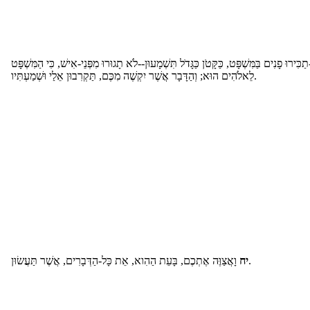
ִּירוּ פָנִים בַּמִּשְׁפָּט, כַּקָּטֹן כַּגָּדֹל תִּשְׁמָעוּן--לֹא תָגוּרוּ מִפְּנֵי-אִישׁ, כִּי הַמִּשְׁפָּט
לֵאלֹהִים הוּא; וְהַדָּבָר אֲשֶׁר יִקְשֶׁה מִכֶּם, תַּקְרִבוּן אֵלַי וּשְׁמַעְתִּיו.
וָאֲצַוֶּה אֶתְכֶם, בָּעֵת הַהִוא, אֵת כָּל-הַדְּבָרִים, אֲשֶׁר תַּעֲשׂוּן.
יח