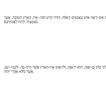
אִם-יִרְאֶה אִישׁ בָּאֲנָשִׁים הָאֵלֶּה, הַדּוֹר הָרָע הַזֶּה--אֵת, הָאָרֶץ הַטּוֹבָה, אֲשֶׁר
נִשְׁבַּעְתִּי, לָתֵת לַאֲבֹתֵיכֶם.
ָתִי כָּלֵב בֶּן-יְפֻנֶּה, הוּא יִרְאֶנָּה, וְלוֹ-אֶתֵּן אֶת-הָאָרֶץ אֲשֶׁר דָּרַךְ-בָּהּ, וּלְבָנָיו--יַעַן
אֲשֶׁר מִלֵּא אַחֲרֵי יְהוָה.