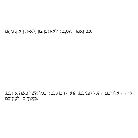
וָאֹמַר, אֲלֵכֶם: לֹא-תַעַרְצוּן וְלֹא-תִירְאוּן, מֵהֶם.
כט
ל
יְהוָה אֱלֹהֵיכֶם הַהֹלֵךְ לִפְנֵיכֶם, הוּא יִלָּחֵם לָכֶם: כְּכֹל אֲשֶׁר עָשָׂה אִתְּכֶם,
בְּמִצְרַיִם--לְעֵינֵיכֶם.