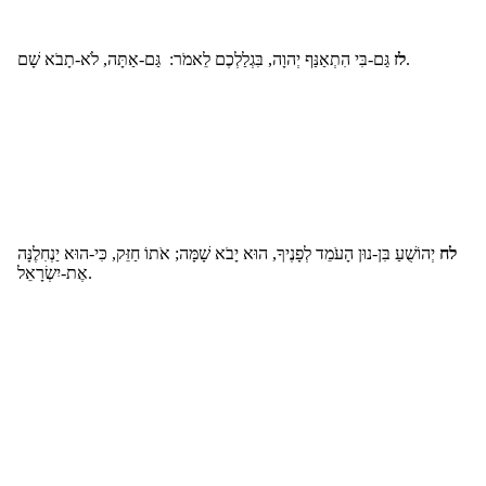
גַּם-בִּי הִתְאַנַּף יְהוָה, בִּגְלַלְכֶם לֵאמֹר: גַּם-אַתָּה, לֹא-תָבֹא שָׁם.
לז
לח
יְהוֹשֻׁעַ בִּן-נוּן הָעֹמֵד לְפָנֶיךָ, הוּא יָבֹא שָׁמָּה; אֹתוֹ חַזֵּק, כִּי-הוּא יַנְחִלֶנָּה
אֶת-יִשְׂרָאֵל.