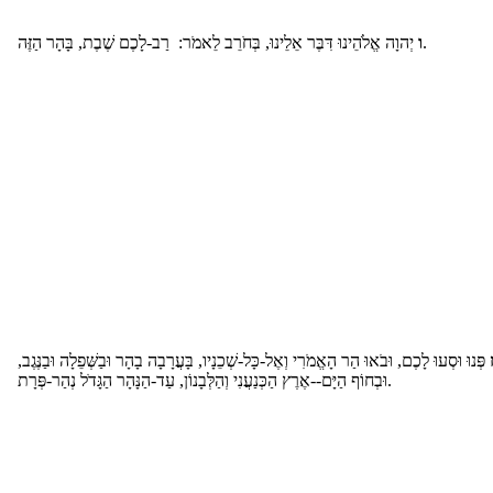
יְהוָה אֱלֹהֵינוּ דִּבֶּר אֵלֵינוּ, בְּחֹרֵב לֵאמֹר: רַב-לָכֶם שֶׁבֶת, בָּהָר הַזֶּה.
ו
פְּנוּ וּסְעוּ לָכֶם, וּבֹאוּ הַר הָאֱמֹרִי וְאֶל-כָּל-שְׁכֵנָיו, בָּעֲרָבָה בָהָר וּבַשְּׁפֵלָה וּבַנֶּגֶב,
וּבְחוֹף הַיָּם--אֶרֶץ הַכְּנַעֲנִי וְהַלְּבָנוֹן, עַד-הַנָּהָר הַגָּדֹל נְהַר-פְּרָת.