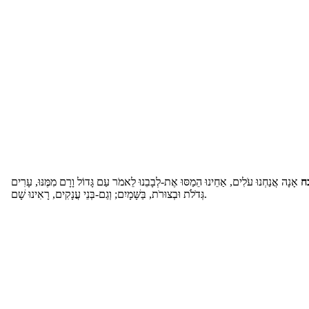
ח
אָנָה אֲנַחְנוּ עֹלִים, אַחֵינוּ הֵמַסּוּ אֶת-לְבָבֵנוּ לֵאמֹר עַם גָּדוֹל וָרָם מִמֶּנּוּ, עָרִים
גְּדֹלֹת וּבְצוּרֹת, בַּשָּׁמָיִם; וְגַם-בְּנֵי עֲנָקִים, רָאִינוּ שָׁם.