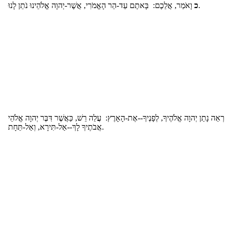
וָאֹמַר, אֲלֵכֶם: בָּאתֶם עַד-הַר הָאֱמֹרִי, אֲשֶׁר-יְהוָה אֱלֹהֵינוּ נֹתֵן לָנוּ.
כ
ְאֵה נָתַן יְהוָה אֱלֹהֶיךָ, לְפָנֶיךָ--אֶת-הָאָרֶץ: עֲלֵה רֵשׁ, כַּאֲשֶׁר דִּבֶּר יְהוָה אֱלֹהֵי
אֲבֹתֶיךָ לָךְ--אַל-תִּירָא, וְאַל-תֵּחָת.