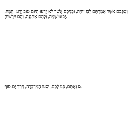
וְטַפְּכֶם אֲשֶׁר אֲמַרְתֶּם לָבַז יִהְיֶה, וּבְנֵיכֶם אֲשֶׁר לֹא-יָדְעוּ הַיּוֹם טוֹב וָרָע--הֵמָּה
יָבֹאוּ שָׁמָּה; וְלָהֶם אֶתְּנֶנָּה, וְהֵם יִירָשׁוּהָ.
וְאַתֶּם, פְּנוּ לָכֶם; וּסְעוּ הַמִּדְבָּרָה, דֶּרֶךְ יַם-סוּף.
מ