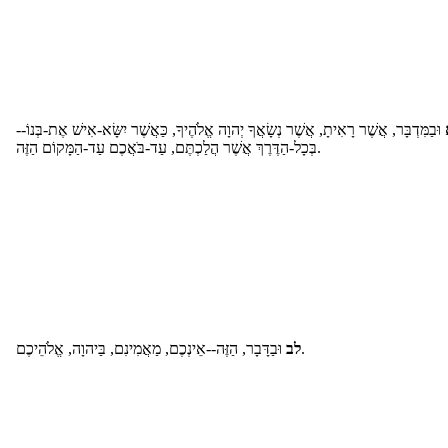
וּבַמִּדְבָּר, אֲשֶׁר רָאִיתָ, אֲשֶׁר נְשָׂאֲךָ יְהוָה אֱלֹהֶיךָ, כַּאֲשֶׁר יִשָּׂא-אִישׁ אֶת-בְּנוֹ--
בְּכָל-הַדֶּרֶךְ אֲשֶׁר הֲלַכְתֶּם, עַד-בֹּאֲכֶם עַד-הַמָּקוֹם הַזֶּה.
וּבַדָּבָר, הַזֶּה--אֵינְכֶם, מַאֲמִינִם, בַּיהוָה, אֱלֹהֵיכֶם.
לב