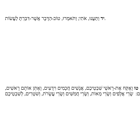
וַתַּעֲנוּ, אֹתִי; וַתֹּאמְרוּ, טוֹב-הַדָּבָר אֲשֶׁר-דִּבַּרְתָּ לַעֲשׂוֹת.
יד
טו
וָאֶקַּח אֶת-רָאשֵׁי שִׁבְטֵיכֶם, אֲנָשִׁים חֲכָמִים וִידֻעִים, וָאֶתֵּן אוֹתָם רָאשִׁים,