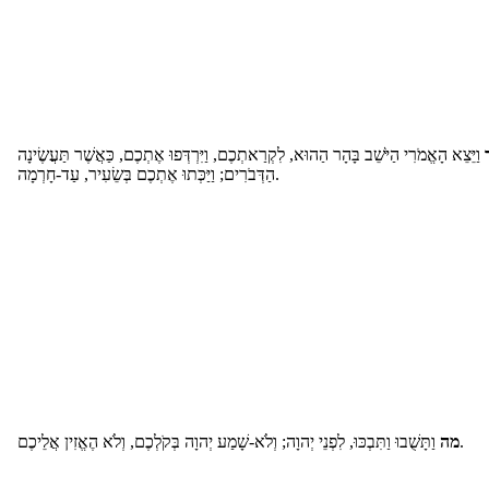
וַיֵּצֵא הָאֱמֹרִי הַיֹּשֵׁב בָּהָר הַהוּא, לִקְרַאתְכֶם, וַיִּרְדְּפוּ אֶתְכֶם, כַּאֲשֶׁר תַּעֲשֶׂינָה
הַדְּבֹרִים; וַיַּכְּתוּ אֶתְכֶם בְּשֵׂעִיר, עַד-חָרְמָה.
וַתָּשֻׁבוּ וַתִּבְכּוּ, לִפְנֵי יְהוָה; וְלֹא-שָׁמַע יְהוָה בְּקֹלְכֶם, וְלֹא הֶאֱזִין אֲלֵיכֶם.
מה