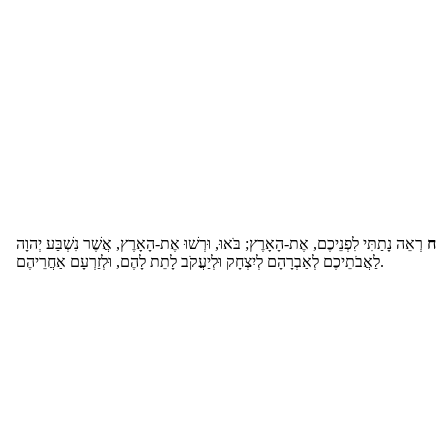
ח
רְאֵה נָתַתִּי לִפְנֵיכֶם, אֶת-הָאָרֶץ; בֹּאוּ, וּרְשׁוּ אֶת-הָאָרֶץ, אֲשֶׁר נִשְׁבַּע יְהוָה
לַאֲבֹתֵיכֶם לְאַבְרָהָם לְיִצְחָק וּלְיַעֲקֹב לָתֵת לָהֶם, וּלְזַרְעָם אַחֲרֵיהֶם.