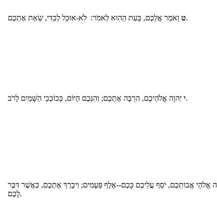
וָאֹמַר אֲלֵכֶם, בָּעֵת הַהִוא לֵאמֹר: לֹא-אוּכַל לְבַדִּי, שְׂאֵת אֶתְכֶם.
ט
יְהוָה אֱלֹהֵיכֶם, הִרְבָּה אֶתְכֶם; וְהִנְּכֶם הַיּוֹם, כְּכוֹכְבֵי הַשָּׁמַיִם לָרֹב.
י
ה אֱלֹהֵי אֲבוֹתֵכֶם, יֹסֵף עֲלֵיכֶם כָּכֶם--אֶלֶף פְּעָמִים; וִיבָרֵךְ אֶתְכֶם, כַּאֲשֶׁר דִּבֶּר
לָכֶם.