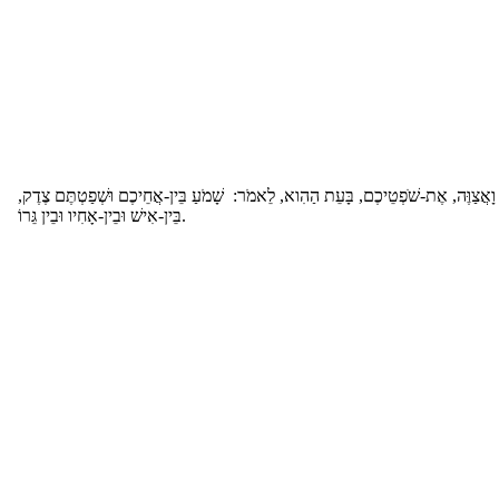
וָאֲצַוֶּה, אֶת-שֹׁפְטֵיכֶם, בָּעֵת הַהִוא, לֵאמֹר: שָׁמֹעַ בֵּין-אֲחֵיכֶם וּשְׁפַטְתֶּם צֶדֶק
בֵּין-אִישׁ וּבֵין-אָחִיו וּבֵין גֵּרוֹ.