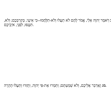
וַיֹּאמֶר יְהוָה אֵלַי, אֱמֹר לָהֶם לֹא תַעֲלוּ וְלֹא-תִלָּחֲמוּ--כִּי אֵינֶנִּי, בְּקִרְבְּכֶם; וְלֹא,
תִּנָּגְפוּ, לִפְנֵי, אֹיְבֵיכֶם.
וָאֲדַבֵּר אֲלֵיכֶם, וְלֹא שְׁמַעְתֶּם; וַתַּמְרוּ אֶת-פִּי יְהוָה, וַתָּזִדוּ וַתַּעֲלוּ הָהָרָה.
מג