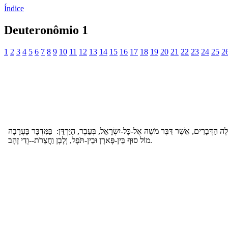
Índice
Deuteronômio 1
1
2
3
4
5
6
7
8
9
10
11
12
13
14
15
16
17
18
19
20
21
22
23
24
25
2
ֶה הַדְּבָרִים, אֲשֶׁר דִּבֶּר מֹשֶׁה אֶל-כָּל-יִשְׂרָאֵל, בְּעֵבֶר, הַיַּרְדֵּן: בַּמִּדְבָּר בָּעֲרָבָה
מוֹל סוּף בֵּין-פָּארָן וּבֵין-תֹּפֶל, וְלָבָן וַחֲצֵרֹת--וְדִי זָהָב.