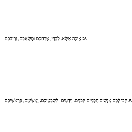
אֵיכָה אֶשָּׂא, לְבַדִּי, טָרְחֲכֶם וּמַשַּׂאֲכֶם, וְרִיבְכֶם.
יב
ֲכָמִים וּנְבֹנִים, וִידֻעִים--לְשִׁבְטֵיכֶם; וַאֲשִׂימֵם, בְּרָאשֵׁיכֶם
יג