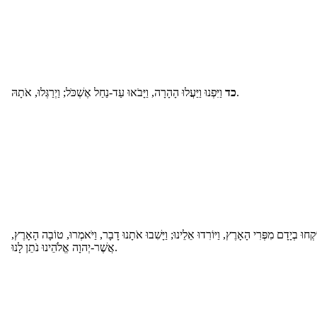
וַיִּפְנוּ וַיַּעֲלוּ הָהָרָה, וַיָּבֹאוּ עַד-נַחַל אֶשְׁכֹּל; וַיְרַגְּלוּ, אֹתָהּ.
כד
יִּקְחוּ בְיָדָם מִפְּרִי הָאָרֶץ, וַיּוֹרִדוּ אֵלֵינוּ; וַיָּשִׁבוּ אֹתָנוּ דָבָר, וַיֹּאמְרוּ, טוֹבָה הָאָרֶץ
אֲשֶׁר-יְהוָה אֱלֹהֵינוּ נֹתֵן לָנוּ.