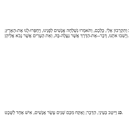
וַתִּקְרְבוּן אֵלַי, כֻּלְּכֶם, וַתֹּאמְרוּ נִשְׁלְחָה אֲנָשִׁים לְפָנֵינוּ, וְיַחְפְּרוּ-לָנוּ אֶת-הָאָרֶץ;
וְיָשִׁבוּ אֹתָנוּ, דָּבָר--אֶת-הַדֶּרֶךְ אֲשֶׁר נַעֲלֶה-בָּהּ, וְאֵת הֶעָרִים אֲשֶׁר נָבֹא אֲלֵיהֶן.
וַיִּיטַב בְּעֵינַי, הַדָּבָר; וָאֶקַּח מִכֶּם שְׁנֵים עָשָׂר אֲנָשִׁים, אִישׁ אֶחָד לַשָּׁבֶט.
כג