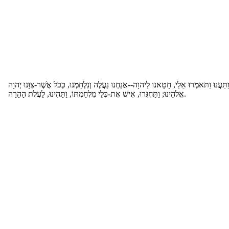
תַּעֲנוּ וַתֹּאמְרוּ אֵלַי, חָטָאנוּ לַיהוָה--אֲנַחְנוּ נַעֲלֶה וְנִלְחַמְנוּ, כְּכֹל אֲשֶׁר-צִוָּנוּ יְהוָה
אֱלֹהֵינוּ; וַתַּחְגְּרוּ, אִישׁ אֶת-כְּלֵי מִלְחַמְתּוֹ, וַתָּהִינוּ, לַעֲלֹת הָהָרָה.