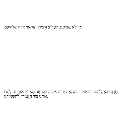
וְלֹא אֲבִיתֶם, לַעֲלֹת; וַתַּמְרוּ, אֶת-פִּי יְהוָה אֱלֹהֵיכֶם.
כו
תֵּרָגְנוּ בְאָהֳלֵיכֶם, וַתֹּאמְרוּ, בְּשִׂנְאַת יְהוָה אֹתָנוּ, הוֹצִיאָנוּ מֵאֶרֶץ מִצְרָיִם--לָתֵת
אֹתָנוּ בְּיַד הָאֱמֹרִי, לְהַשְׁמִידֵנוּ.