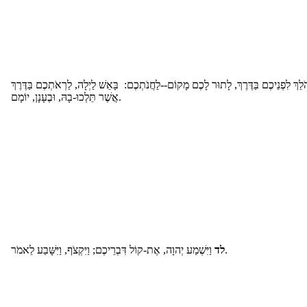
לֵךְ לִפְנֵיכֶם בַּדֶּרֶךְ, לָתוּר לָכֶם מָקוֹם--לַחֲנֹתְכֶם: בָּאֵשׁ לַיְלָה, לַרְאֹתְכֶם בַּדֶּרֶךְ
אֲשֶׁר תֵּלְכוּ-בָהּ, וּבֶעָנָן, יוֹמָם.
וַיִּשְׁמַע יְהוָה, אֶת-קוֹל דִּבְרֵיכֶם; וַיִּקְצֹף, וַיִּשָּׁבַע לֵאמֹר.
לד