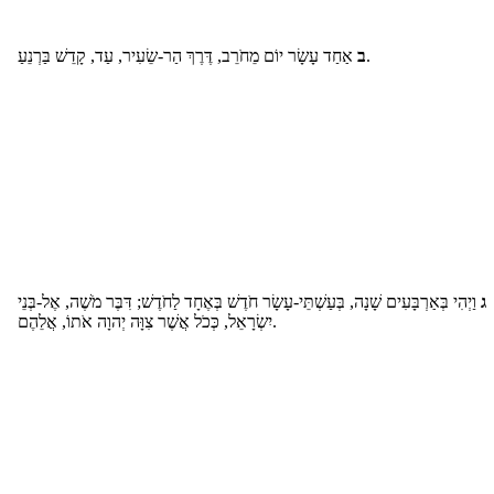
אַחַד עָשָׂר יוֹם מֵחֹרֵב, דֶּרֶךְ הַר-שֵׂעִיר, עַד, קָדֵשׁ בַּרְנֵעַ.
ב
ג
וַיְהִי בְּאַרְבָּעִים שָׁנָה, בְּעַשְׁתֵּי-עָשָׂר חֹדֶשׁ בְּאֶחָד לַחֹדֶשׁ; דִּבֶּר מֹשֶׁה, אֶל-בְּנֵי
יִשְׂרָאֵל, כְּכֹל אֲשֶׁר צִוָּה יְהוָה אֹתוֹ, אֲלֵהֶם.