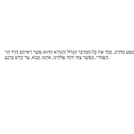
ַנִּסַּע מֵחֹרֵב, וַנֵּלֶךְ אֵת כָּל-הַמִּדְבָּר הַגָּדוֹל וְהַנּוֹרָא הַהוּא אֲשֶׁר רְאִיתֶם דֶּרֶךְ הַר
הָאֱמֹרִי, כַּאֲשֶׁר צִוָּה יְהוָה אֱלֹהֵינוּ, אֹתָנוּ; וַנָּבֹא, עַד קָדֵשׁ בַּרְנֵעַ.