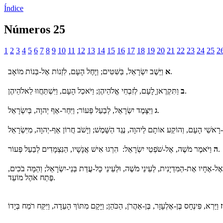
Índice
Números 25
1
2
3
4
5
6
7
8
9
10
11
12
13
14
15
16
17
18
19
20
21
22
23
24
25
2
וַיֵּשֶׁב יִשְׂרָאֵל, בַּשִּׁטִּים; וַיָּחֶל הָעָם, לִזְנוֹת אֶל-בְּנוֹת מוֹאָב.
א
וַתִּקְרֶאןָ לָעָם, לְזִבְחֵי אֱלֹהֵיהֶן; וַיֹּאכַל הָעָם, וַיִּשְׁתַּחֲווּ לֵאלֹהֵיהֶן.
ב
וַיִּצָּמֶד יִשְׂרָאֵל, לְבַעַל פְּעוֹר; וַיִּחַר-אַף יְהוָה, בְּיִשְׂרָאֵל.
ג
וַיֹּאמֶר מֹשֶׁה, אֶל-שֹׁפְטֵי יִשְׂרָאֵל: הִרְגוּ אִישׁ אֲנָשָׁיו, הַנִּצְמָדִים לְבַעַל פְּעוֹר.
ה
ֵב אֶל-אֶחָיו אֶת-הַמִּדְיָנִית, לְעֵינֵי מֹשֶׁה, וּלְעֵינֵי כָּל-עֲדַת בְּנֵי-יִשְׂרָאֵל; וְהֵמָּה בֹכִים
פֶּתַח אֹהֶל מוֹעֵד.
ָה, וַיִּקַּח רֹמַח בְּיָדוֹ
ז