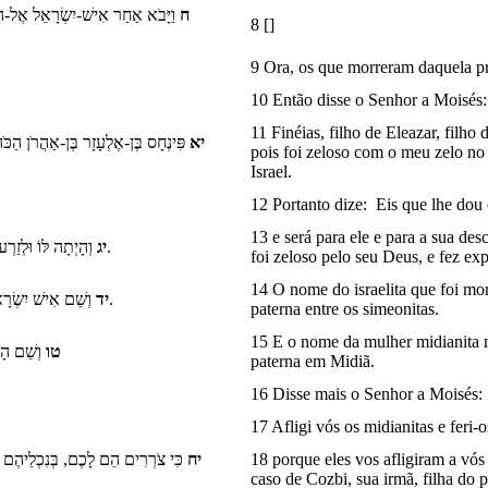
ח
וַיָּבֹא אַחַר אִישׁ-יִשְׂרָאֵל אֶל-ה,
8 []
9 Ora, os que morreram daquela pr
10 Então disse o Senhor a Moisés:
11 Finéias, filho de Eleazar, filho
יא
פִּינְחָס בֶּן-אֶלְעָזָר בֶּן-אַהֲרֹן הַכּ
pois foi zeloso com o meu zelo no
Israel.
12 Portanto dize: Eis que lhe dou
13 e será para ele e para a sua de
וְהָיְתָה לּוֹ וּלְזַרְעוֹ אַחֲרָיו, בְּרִית כְּהֻנַּת עוֹלָם--תַּחַת, אֲשֶׁר קִנֵּא לֵאלֹהָיו, וַיְכַפֵּר, עַל-בְּנֵי יִשְׂרָאֵל.
יג
foi zeloso pelo seu Deus, e fez exp
14 O nome do israelita que foi mor
וְשֵׁם אִישׁ יִשְׂרָאֵל הַמֻּכֶּה, אֲשֶׁר הֻכָּה אֶת-הַמִּדְיָנִית--זִמְרִי, בֶּן-סָלוּא: נְשִׂיא בֵית-אָב, לַשִּׁמְעֹנִי.
יד
paterna entre os simeonitas.
15 E o nome da mulher midianita m
טו
וְשֵׁם הָ}
paterna em Midiã.
16 Disse mais o Senhor a Moisés:
17 Afligi vós os midianitas e feri-o
כִּי צֹרְרִים הֵם לָכֶם, בְּנִכְלֵיהֶם אֲ
יח
18 porque eles vos afligiram a vó
caso de Cozbi, sua irmã, filha do 