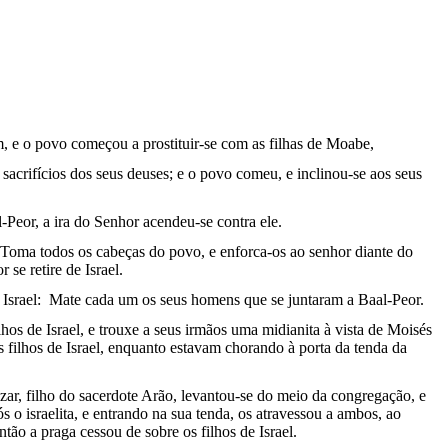
m, e o povo começou a prostituir-se com as filhas de Moabe,
sacrifícios dos seus deuses; e o povo comeu, e inclinou-se aos seus
l-Peor, a ira do Senhor acendeu-se contra ele.
 Toma todos os cabeças do povo, e enforca-os ao senhor diante do
 se retire de Israel.
e Israel: Mate cada um os seus homens que se juntaram a Baal-Peor.
os de Israel, e trouxe a seus irmãos uma midianita à vista de Moisés
s filhos de Israel, enquanto estavam chorando à porta da tenda da
azar, filho do sacerdote Arão, levantou-se do meio da congregação, e
 o israelita, e entrando na sua tenda, os atravessou a ambos, ao
Então a praga cessou de sobre os filhos de Israel.