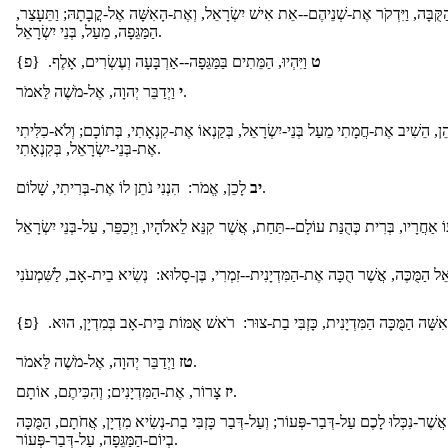
ַקֻּבָּה, וַיִּדְקֹר אֶת-שְׁנֵיהֶם--אֵת אִישׁ יִשְׂרָאֵל, וְאֶת-הָאִשָּׁה אֶל-קֳבָתָהּ; וַתֵּעָצַר
הַמַּגֵּפָה, מֵעַל, בְּנֵי יִשְׂרָאֵל.
ט
וַיִּהְיוּ, הַמֵּתִים בַּמַּגֵּפָה--אַרְבָּעָה וְעֶשְׂרִים, אָלֶף. {פ}
וַיְדַבֵּר יְהוָה, אֶל-מֹשֶׁה לֵּאמֹר.
י
ֹהֵן, הֵשִׁיב אֶת-חֲמָתִי מֵעַל בְּנֵי-יִשְׂרָאֵל, בְּקַנְאוֹ אֶת-קִנְאָתִי, בְּתוֹכָם; וְלֹא-כִלִּיתִי
אֶת-בְּנֵי-יִשְׂרָאֵל, בְּקִנְאָתִי.
לָכֵן, אֱמֹר: הִנְנִי נֹתֵן לוֹ אֶת-בְּרִיתִי, שָׁלוֹם.
יב
אִשָּׁה הַמֻּכָּה הַמִּדְיָנִית, כָּזְבִּי בַת-צוּר: רֹאשׁ אֻמּוֹת בֵּית-אָב בְּמִדְיָן, הוּא. {פ
וַיְדַבֵּר יְהוָה, אֶל-מֹשֶׁה לֵּאמֹר.
טז
צָרוֹר, אֶת-הַמִּדְיָנִים; וְהִכִּיתֶם, אוֹתָם.
יז
שֶׁר-נִכְּלוּ לָכֶם עַל-דְּבַר-פְּעוֹר; וְעַל-דְּבַר כָּזְבִּי בַת-נְשִׂיא מִדְיָן, אֲחֹתָם, הַמֻּכָּה
בְיוֹם-הַמַּגֵּפָה, עַל-דְּבַר-פְּעוֹר.