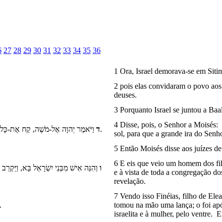
6
27
28
29
30
31
32
33
34
35
36
1 Ora, Israel demorava-se em Siti
2 pois elas convidaram o povo aos 
deuses.
3 Porquanto Israel se juntou a Baa
4 Disse, pois, o Senhor a Moisés:
וַיֹּאמֶר יְהוָה אֶל-מֹשֶׁה, קַח אֶת-כָּל-רָאשֵׁי הָעָם, וְהוֹקַע אוֹתָם לַיהוָה, נֶגֶד הַשָּׁמֶשׁ; וְיָשֹׁב חֲרוֹן אַף-יְהוָה, מִיִּשְׂרָאֵל.
ד
sol, para que a grande ira do Senhor
5 Então Moisés disse aos juízes d
6 E eis que veio um homem dos filh
ו
וְהִנֵּה אִישׁ מִבְּנֵי יִשְׂרָאֵל בָּא, וַיַּקְר,
e à vista de toda a congregação do
revelação.
7 Vendo isso Finéias, filho de Ele
וַיַּרְא, פִּינְחָס בֶּן-אֶלְעָזָר, בֶּן-אַהֲרֹן, הַכֹּהֵן; וַיָּקָם מִתּוֹךְ הָעֵד.
tomou na mão uma lança; o foi após
israelita e à mulher, pelo ventre. 